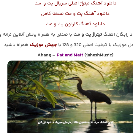
دانلود آهنگ تیتراژ اصلی سریال پت و مت
دانلود آهنگ پت و مت نسخه کامل
دانلود آهنگ کارتون پت و مت
ود رایگان اهنگ
تیتراژ پت و مت
با صدای
به همراه پخش آنلاین ترانه و
موزیک با کیفیت اصلی 320 و 128 با
جهش موزیک
همراه باشید
Ahang
–
Pat and Matt
(jaheshMusic)