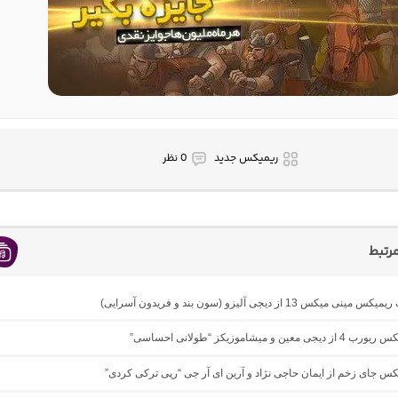
ریمیکس جدید
0 نظر
رتبط
ی میکس 13 از دیجی آلیزو (سون بند و فریدون آسرایی)
 معین و میشاموزیکز “طولانی احساسی”
یکس جای زخم از ایمان حاجی نژاد و آرین ای آر جی “رپی ترکی کردی”