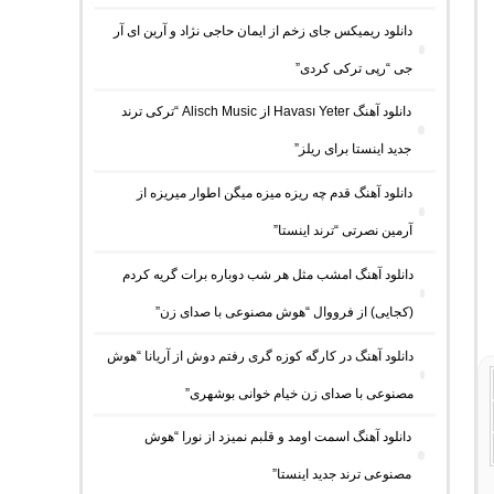
دانلود ریمیکس جای زخم از ایمان حاجی نژاد و آرین ای آر
جی “رپی ترکی کردی”
دانلود آهنگ Havası Yeter از Alisch Music “ترکی ترند
جدید اینستا برای ریلز”
دانلود آهنگ ﻗﺪم ﭼﻪ رﻳﺰه ﻣﻴﺰه ﻣﻴﮕﻦ اﻃﻮار ﻣﻴﺮﻳﺰه از
آرمین نصرتی “ترند اینستا”
دانلود آهنگ امشب مثل هر شب دوباره برات گریه کردم
(کجایی) از فرووال “هوش مصنوعی با صدای زن”
دانلود آهنگ در کارگه کوزه گری رفتم دوش از آریانا “هوش
مصنوعی با صدای زن خیام خوانی بوشهری”
دانلود آهنگ اسمت اومد و قلبم نمیزد از نورا “هوش
مصنوعی ترند جدید اینستا”