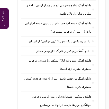
دانلود آهنگ شاد همسر من تاج سر من از آرمین 2afm و
آهنگ قبلی
تتلو و رضایا و اردلان طعمه
دانلود آهنگ خسته ام ( خسته ام از دنیاتون خسته ام از این
بازی ) از میرا “زن هوش مصنوعی”
دانلود ریمیکس پارکینسون 3 “رپی ترکیبی” از اس اچ
دانلود آهنگ ریمیکس رنگارنگ 5 از دیجی ممتاز
دانلود آهنگ زینبو وشه لیلا “ریمیکس با صدای زن هوش
مصنوعی بندری ترند اینستا”
دانلود آهنگ من فقط عاشق اینم از aras arjmand “هوش
مصنوعی ترند اینستا”
دانلود ریمیکس عشق ابدی از رامین کرمی و فرهاد
جهانگیری و رضا کرمی تارا و ناجی و پیشرو