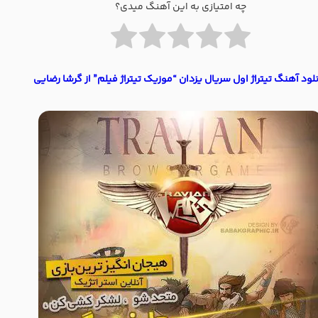
چه امتیازی به این آهنگ میدی؟
لود آهنگ تیتراژ اول سریال یزدان “موزیک تیتراژ فیلم” از گرشا رضایی