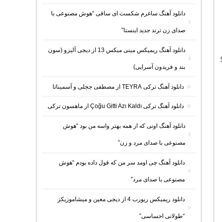
دانلود آهنگ ساغرم شکست ای ساقی “هوش مصنوعی با
صدای زن ترند جدید اینستا”
دانلود آهنگ ریمیکس مینی میکس 13 از دیجی آلیزو (سون
بند و فریدون آسرایی)
دانلود آهنگ ترکی TEYRA از مصطفی ججلی و آسمیناتا
دانلود آهنگ ترکی Çoğu Gitti Azı Kaldı از ماهسون ترکی
دانلود آهنگ اونی که از همه بهتر واسه من بود “هوش
مصنوعی با صدای مرد و زن”
دانلود آهنگ چی اومد سر من که قول داده بودم “هوش
مصنوعی با صدای مرد”
دانلود ریمیکس ریورب 4 از دیجی معین و میشاموزیکز
“طولانی احساسی”