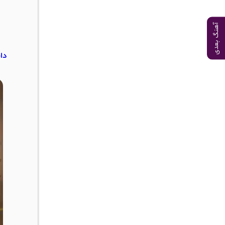
آهنگ بعدی
دان