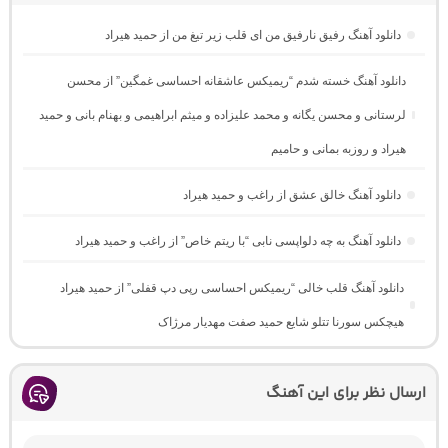
دانلود آهنگ رفیق نارفیق من ای قلب زیر تیغ من از حمید هیراد
دانلود آهنگ خسته شدم “ریمیکس عاشقانه احساسی غمگین” از محسن
لرستانی و محسن یگانه و محمد علیزاده و میثم ابراهیمی و بهنام بانی و حمید
هیراد و روزبه بمانی و حامیم
دانلود آهنگ خالق عشق از راغب و حمید هیراد
دانلود آهنگ به چه دلواپسی نابی “با ریتم خاص” از راغب و حمید هیراد
دانلود آهنگ قلب خالی “ریمیکس احساسی رپی دپ قفلی” از حمید هیراد
هیچکس سورنا تتلو شایع حمید صفت مهدیار مرژاک
ارسال نظر برای این آهنگ