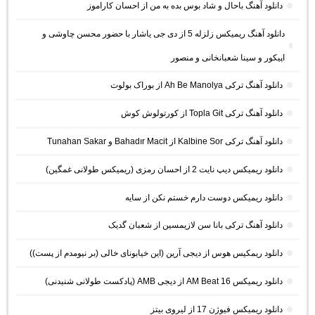
دانلود آهنگ باحال و شاد بوس بده به من از احسان کاراموز
دانلود آهنگ ریمیکس زلزله 5 از دی جی یاشار با حضور محسن چاوشی و
اپیکور و سینا شعبانخانی و منصور
دانلود آهنگ ترکی Ah Be Manolya از بوراک بولوت
دانلود آهنگ ترکی Topla Git از کورتولوش کوش
دانلود آهنگ ترکی Kalbine Sor از Bahadır Macit و Tunahan Sakar
دانلود ریمیکس دیپ نایت 2 از احسان رمزی (ریمیکس طولانی غمگین)
دانلود ریمیکس دوست دارم خستم نکن از سایه
دانلود آهنگ ترکی بانا سن لازیمسین از شعبان گدیک
دانلود ریمکیس هوس از دیجی آرین (این خیابونای خالی (بر نیومدم از پست))
دانلود ریمیکس AM Beat 16 از دیجی AMB (پادکست طولانی شنیدنی)
دانلود ریمیکس فیوژن 17 از لیروی بیتز