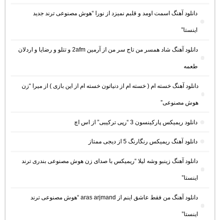
دانلود آهنگ اسمت اومد و قلبم نمیزد از نورا “هوش مصنوعی ترند جدید
اینستا”
دانلود آهنگ شاد همسر من تاج سر من از آرمین 2afm و تتلو و رضایا و اردلان
طعمه
دانلود آهنگ خسته ام ( خسته ام از دنیاتون خسته ام از این بازی ) از میرا “زن
هوش مصنوعی”
دانلود ریمیکس پارکینسون 3 “رپی ترکیبی” از اس اچ
دانلود آهنگ ریمیکس رنگارنگ 5 از دیجی ممتاز
دانلود آهنگ زینبو وشه لیلا “ریمیکس با صدای زن هوش مصنوعی بندری ترند
اینستا”
دانلود آهنگ من فقط عاشق اینم از aras arjmand “هوش مصنوعی ترند
اینستا”