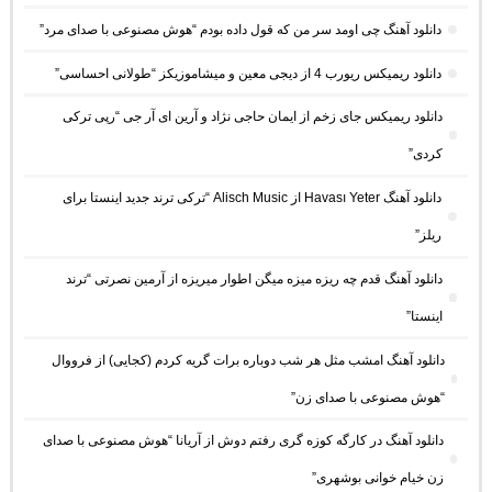
دانلود آهنگ چی اومد سر من که قول داده بودم “هوش مصنوعی با صدای مرد”
دانلود ریمیکس ریورب 4 از دیجی معین و میشاموزیکز “طولانی احساسی”
دانلود ریمیکس جای زخم از ایمان حاجی نژاد و آرین ای آر جی “رپی ترکی
کردی”
دانلود آهنگ Havası Yeter از Alisch Music “ترکی ترند جدید اینستا برای
ریلز”
دانلود آهنگ ﻗﺪم ﭼﻪ رﻳﺰه ﻣﻴﺰه ﻣﻴﮕﻦ اﻃﻮار ﻣﻴﺮﻳﺰه از آرمین نصرتی “ترند
اینستا”
دانلود آهنگ امشب مثل هر شب دوباره برات گریه کردم (کجایی) از فرووال
“هوش مصنوعی با صدای زن”
دانلود آهنگ در کارگه کوزه گری رفتم دوش از آریانا “هوش مصنوعی با صدای
زن خیام خوانی بوشهری”