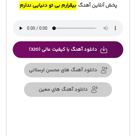
پخش آنلاین آهنگ
ﺑﻴﻘﺮارم ﺑﻰ ﺗﻮ دﻧﻴﺎﻳﻰ ﻧﺪارم
دانلود آهنگ با کیفیت عالی (320)
دانلود آهنگ های محسن لرستانی
دانلود آهنگ های معین