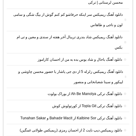
محسن لرستانی | ترکی
دانلود آهنگ ریمیکس سر اینکه حرفاشو کم کنم گوش از بیگ شگی و سامی
لون و ناجی و طاهاس
دانلود آهنگ ریمیکس شاد بندری تریبال آخر هفته از سندی و معین و تی ام
بکس
دانلود آهنگ باحال و شاد بوس بده به من از احسان کاراموز
دانلود آهنگ ریمیکس زلزله 5 از دی جی یاشار با حضور محسن چاوشی و
اپیکور و سینا شعبانخانی و منصور
دانلود آهنگ ترکی Ah Be Manolya از بوراک بولوت
دانلود آهنگ ترکی Topla Git از کورتولوش کوش
دانلود آهنگ ترکی Kalbine Sor از Bahadır Macit و Tunahan Sakar
دانلود ریمیکس دیپ نایت 2 از احسان رمزی (ریمیکس طولانی غمگین)