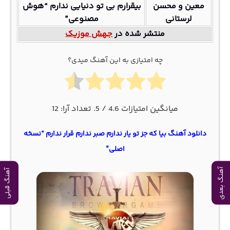
معین و محسن
ﺑﻴﻘﺮارم ﺑﻰ ﺗﻮ دﻧﻴﺎﻳﻰ ﻧﺪارم “هوش
لرستانی
مصنوعی”
منتشر شده در
جهش موزیک
چه امتیازی به این آهنگ میدی؟
میانگین امتیازات
4.6
/ 5. تعداد آرا:
12
دانلود آهنگ بیا که جز تو یار ندارم صبر ندارم قرار ندارم “نسخه
اصلی”
آهنگ بعدی
آهنگ قبلی