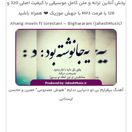
پخش آنلاین ترانه و متن کامل موسیقی با کیفیت اصلی 320 و
128 با فرمت MP3 با جهش موزیک ❤️ همراه باشید
Ahang moein ft lorestani – Bighararam (jaheshMusic)
آهنگ ﺑﻴﻘﺮارم ﺑﻰ ﺗﻮ دﻧﻴﺎﻳﻰ ﻧﺪارم “هوش مصنوعی” معین و محسن
لرستانی