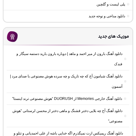
پلی لیست و گلچین
دانلود مداحی و نوحه جدید
موزیک های جدید
دانلود آهنگ بارون از میر احمد و ماهد | دوباره بارون بارید دستمه سیگار و
فندک
دانلود آهنگ شبامون آخ که چه تاریک و چه سرده هوش مصنوعی با صدای مرد |
آسمون
دانلود آهنگ خارجی Memories از DUORUSH “هوش مصنوعی ترند اینستا”
دانلود آهنگ آخ چه بلایی دختر قشنگ و ماهی دختر از محسن لرستانی “هوش
مصنوعی”
دانلود آهنگ ریمیکس ازت نمیگذرم اگه خدایی باشه از علی احمدیانی و تتلو و