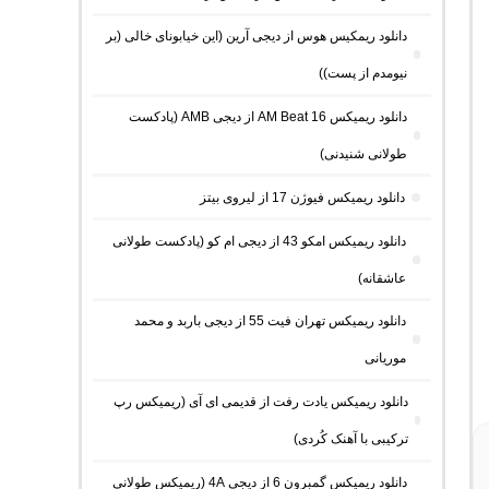
دانلود ریمکیس هوس از دیجی آرین (این خیابونای خالی (بر
نیومدم از پست))
دانلود ریمیکس AM Beat 16 از دیجی AMB (پادکست
طولانی شنیدنی)
دانلود ریمیکس فیوژن 17 از لیروی بیتز
دانلود ریمیکس امکو 43 از دیجی ام کو (پادکست طولانی
عاشقانه)
دانلود ریمیکس تهران فیت 55 از دیجی باربد و محمد
موریانی
دانلود ریمیکس یادت رفت از قدیمی ای آی (ریمیکس رپ
ترکیبی با آهنک کُردی)
دانلود ریمیکس گمبرون 6 از دیجی 4A (ریمیکس طولانی