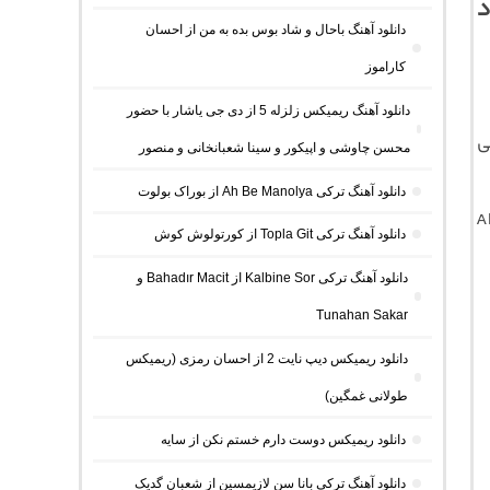
د
دانلود آهنگ باحال و شاد بوس بده به من از احسان
کاراموز
دانلود آهنگ ریمیکس زلزله 5 از دی جی یاشار با حضور
ی
محسن چاوشی و اپیکور و سینا شعبانخانی و منصور
دانلود آهنگ ترکی Ah Be Manolya از بوراک بولوت
A
دانلود آهنگ ترکی Topla Git از کورتولوش کوش
دانلود آهنگ ترکی Kalbine Sor از Bahadır Macit و
Tunahan Sakar
دانلود ریمیکس دیپ نایت 2 از احسان رمزی (ریمیکس
طولانی غمگین)
دانلود ریمیکس دوست دارم خستم نکن از سایه
دانلود آهنگ ترکی بانا سن لازیمسین از شعبان گدیک