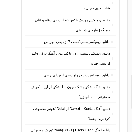
شاد بندری جنوبی)
دانلود ریمیکس موزیک باکس 43 از دیجی رهام و علی
دامیگو | طولانی شنیدنی
دانلود ریمیکس مینی کست 7 از دیجی مهراس
دانلود ریمیکس سیتیزن دل پاکتم من با آهنگ ترکی دختر
از دیجی فنزو
دانلود ریمیکس زیرو رو از دیجی آرین ای آر جی
دانلود آهنگ بشکن بشکنه جون بابا بشکن از آریانا “هوش
مصنوعی با صدای زن”
دانلود آهنگ Dawet a Kurda از Delal “هوش مصنوعی
کرد ترند اینستا”
دانلود آهنگ Yavaş Yavaş Derin Derin “هوش مصنوعی