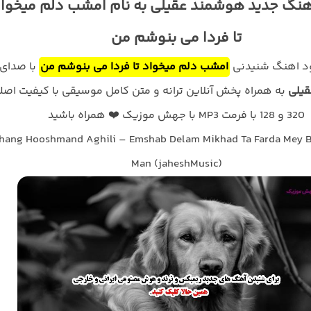
هنگ جدید هوشمند عقیلی به نام امشب دلم میخوا
تا فردا می بنوشم من
لود اهنگ شنیدنی
امشب دلم میخواد تا فردا می بنوشم من
با صدای
یلی
به همراه پخش آنلاین ترانه و متن کامل موسیقی با کیفیت اصل
320 و 128 با فرمت MP3 با جهش موزیک ❤️ همراه باشید
hang Hooshmand Aghili – Emshab Delam Mikhad Ta Farda Mey
Man (jaheshMusic)