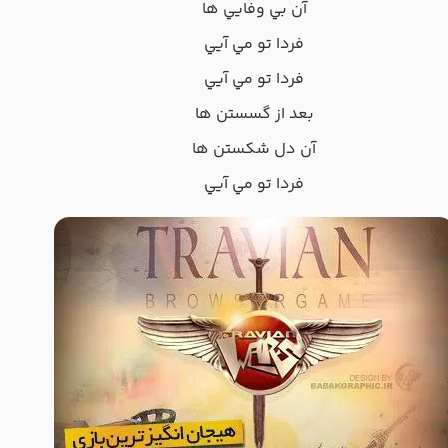
آن بي وفايي ها
فردا تو مي آيي
فردا تو مي آيي
بعد از گسستن ها
آن دل شکستن ها
فردا تو مي آيي