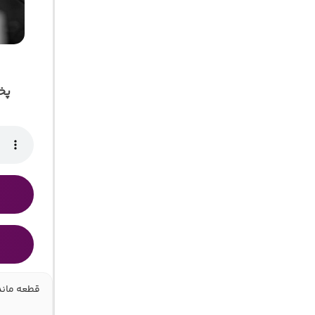
پخ
قطعه ماند