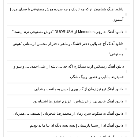
دانلود آهنگ شبامون آخ که چه تاریک و چه سرده هوش مصنوعی با صدای مرد |
آسمون
دانلود آهنگ خارجی Memories از DUORUSH “هوش مصنوعی ترند اینستا”
دانلود آهنگ آخ چه بلایی دختر قشنگ و ماهی دختر از محسن لرستانی “هوش
مصنوعی”
دانلود آهنگ ریمیکس ازت نمیگذرم اگه خدایی باشه از علی احمدیانی و تتلو و
حمیدرضا بابایی و حصین و بیگ شگی
دانلود آهنگ تیغ تیز زمان از گاد پوری | دیس به ملتفت و فدایی
دانلود آهنگ عادی نی از عرشیاس | عزیزم عشق ما اشتباه بود
دانلود آهنگ به سکوت سرد زمان از محمدرضا شجریان | تصنیف بی همزبان
دانلود آهنگ ادا از سینا پارسیان | بسه بسه دیگه ادا نیا ما بد بودیم