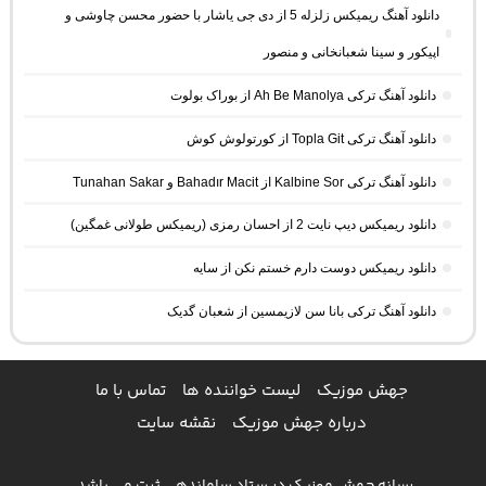
دانلود آهنگ ریمیکس زلزله 5 از دی جی یاشار با حضور محسن چاوشی و
اپیکور و سینا شعبانخانی و منصور
دانلود آهنگ ترکی Ah Be Manolya از بوراک بولوت
دانلود آهنگ ترکی Topla Git از کورتولوش کوش
دانلود آهنگ ترکی Kalbine Sor از Bahadır Macit و Tunahan Sakar
دانلود ریمیکس دیپ نایت 2 از احسان رمزی (ریمیکس طولانی غمگین)
دانلود ریمیکس دوست دارم خستم نکن از سایه
دانلود آهنگ ترکی بانا سن لازیمسین از شعبان گدیک
جهش موزیک
لیست خواننده ها
تماس با ما
درباره جهش موزیک
نقشه سایت