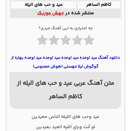
کاظم الساهر
عید و حب های الیله
منتشر شده در
جهش موزیک
چه امتیازی به این آهنگ میدی؟
دانلود آهنگ عید اومده عید اومده عید اومده عید اومده بهاره از
گوگوش لیلا مهستی (هوش مصنوعی)
متن آهنگ عربی عید و حب های الیله از
کاظم الساهر
ﻋﻴﺪ وﺣﺐ ﻫﺎی اﻟﻠﻴﻠﻪ اﻟﻨﺎس ﻣﻌﻴﺪﻳﻦ
ﻟﻮ أﻨﺖ وﻳﺎی اﻟﻠﻴﻪ اﻟﻌﻴﺪ ﺑﻌﻴﺪﻳﻦ