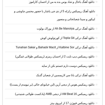
دانلود آهنگ باحال و شاد بوس بده به من از احسان کاراموز
دانلود آهنگ ریمیکس زلزله 5 از دی جی یاشار با حضور محسن چاوشی و
اپیکور و سینا شعبانخانی و منصور
دانلود آهنگ ترکی Ah Be Manolya از بوراک بولوت
دانلود آهنگ ترکی Topla Git از کورتولوش کوش
دانلود آهنگ ترکی Kalbine Sor از Bahadır Macit و Tunahan Sakar
دانلود ریمیکس دیپ نایت 2 از احسان رمزی (ریمیکس طولانی غمگین)
دانلود ریمیکس دوست دارم خستم نکن از سایه
دانلود آهنگ ترکی بانا سن لازیمسین از شعبان گدیک
دانلود ریمکیس هوس از دیجی آرین (این خیابونای خالی (بر نیومدم از پست))
دانلود ریمیکس AM Beat 16 از دیجی AMB (پادکست طولانی شنیدنی)
دانلود ریمیکس فیوژن 17 از لیروی بیتز