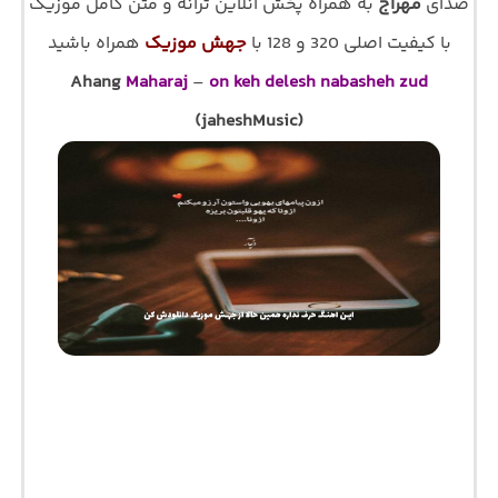
صدای
مهراج
به همراه پخش آنلاین ترانه و متن کامل موزیک
با کیفیت اصلی 320 و 128 با
جهش موزیک
همراه باشید
Ahang
Maharaj
–
on keh delesh nabasheh zud
(jaheshMusic)