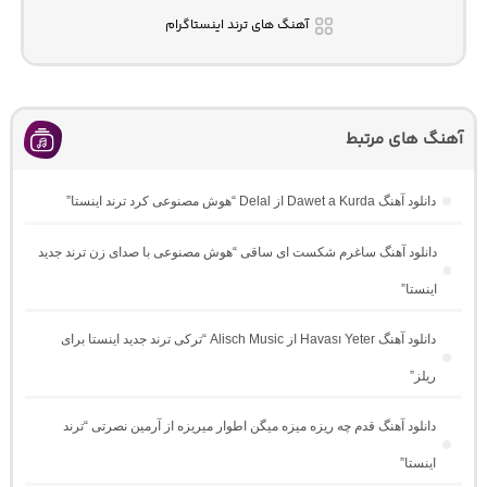
آهنگ های ترند اینستاگرام
آهنگ های مرتبط
دانلود آهنگ Dawet a Kurda از Delal “هوش مصنوعی کرد ترند اینستا”
دانلود آهنگ ساغرم شکست ای ساقی “هوش مصنوعی با صدای زن ترند جدید
اینستا”
دانلود آهنگ Havası Yeter از Alisch Music “ترکی ترند جدید اینستا برای
ریلز”
دانلود آهنگ ﻗﺪم ﭼﻪ رﻳﺰه ﻣﻴﺰه ﻣﻴﮕﻦ اﻃﻮار ﻣﻴﺮﻳﺰه از آرمین نصرتی “ترند
اینستا”