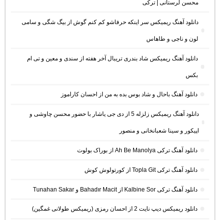
محسن لرستانی | ترکی
دانلود آهنگ ریمیکس سر اینکه حرفاشو کم کنم گوش از بیگ شگی و سامی
لون و ناجی و طاهاس
دانلود آهنگ ریمیکس شاد بندری تریبال آخر هفته از سندی و معین و تی ام
بکس
دانلود آهنگ باحال و شاد بوس بده به من از احسان کاراموز
دانلود آهنگ ریمیکس زلزله 5 از دی جی یاشار با حضور محسن چاوشی و
اپیکور و سینا شعبانخانی و منصور
دانلود آهنگ ترکی Ah Be Manolya از بوراک بولوت
دانلود آهنگ ترکی Topla Git از کورتولوش کوش
دانلود آهنگ ترکی Kalbine Sor از Bahadır Macit و Tunahan Sakar
دانلود ریمیکس دیپ نایت 2 از احسان رمزی (ریمیکس طولانی غمگین)