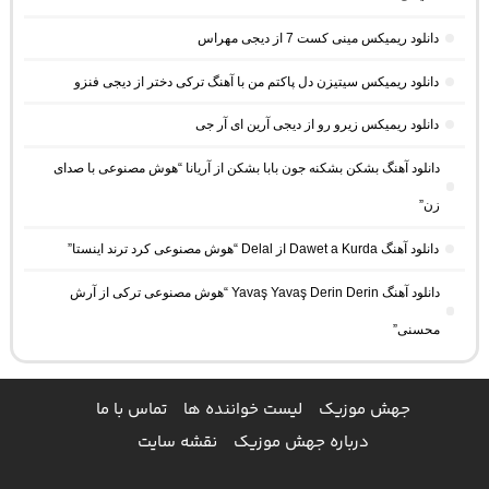
دانلود ریمیکس مینی کست 7 از دیجی مهراس
دانلود ریمیکس سیتیزن دل پاکتم من با آهنگ ترکی دختر از دیجی فنزو
دانلود ریمیکس زیرو رو از دیجی آرین ای آر جی
دانلود آهنگ بشکن بشکنه جون بابا بشکن از آریانا “هوش مصنوعی با صدای
زن”
دانلود آهنگ Dawet a Kurda از Delal “هوش مصنوعی کرد ترند اینستا”
دانلود آهنگ Yavaş Yavaş Derin Derin “هوش مصنوعی ترکی از آرش
محسنی”
جهش موزیک
لیست خواننده ها
تماس با ما
درباره جهش موزیک
نقشه سایت