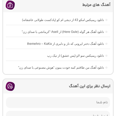
آهنگ های مرتبط
دانلود ریمیکس امکو 43 از دیجی ام کو (پادکست طولانی عاشقانه)
دانلود آهنگ هر گوله (Here Gule) از Asell “کرمانجی با صدای زن”
دانلود آهنگ دختر ایرونی که ناز و دلبری از themehro – KaKa
دانلود ریمیکس سو لاو (پس عشق) از تیک رپ
دانلود آهنگ من طاقتم کمه خودت بمون “هوش مصنوعی با صدای زن”
ارسال نظر برای این آهنگ