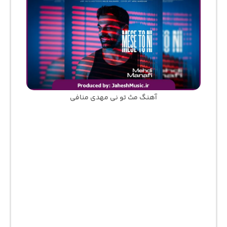
آهنگ مث تو نی مهدی منافی