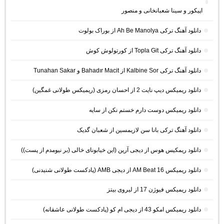
اپیکور و سینا شعبانخانی و منصور
دانلود آهنگ ترکی Ah Be Manolya از بوراک بولوت
دانلود آهنگ ترکی Topla Git از کورتولوش کوش
دانلود آهنگ ترکی Kalbine Sor از Bahadır Macit و Tunahan Sakar
دانلود ریمیکس دیپ نایت 2 از احسان رمزی (ریمیکس طولانی غمگین)
دانلود ریمیکس دوست دارم خستم نکن از سایه
دانلود آهنگ ترکی بانا سن لازیمسین از شعبان گدیک
دانلود ریمکیس هوس از دیجی آرین (این خیابونای خالی (بر نیومدم از پست))
دانلود ریمیکس AM Beat 16 از دیجی AMB (پادکست طولانی شنیدنی)
دانلود ریمیکس فیوژن 17 از لیروی بیتز
دانلود ریمیکس امکو 43 از دیجی ام کو (پادکست طولانی عاشقانه)