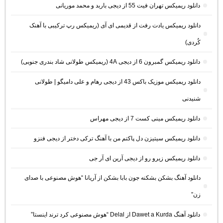
دانلود ریمیکس تهران فیت 55 از دیجی باربد و محمد موریانی
دانلود ریمیکس یادت رفت از قدیمی ای آی (ریمیکس رپ ترکیبی با آهنک
کُردی)
دانلود ریمیکس گمبرون 6 از دیجی 4A (ریمیکس طولانی شاد بندری جنوبی)
دانلود ریمیکس موزیک باکس 43 از دیجی رهام و علی دامیگو | طولانی
شنیدنی
دانلود ریمیکس مینی کست 7 از دیجی مهراس
دانلود ریمیکس سیتیزن دل پاکتم من با آهنگ ترکی دختر از دیجی فنزو
دانلود ریمیکس زیرو رو از دیجی آرین ای آر جی
دانلود آهنگ بشکن بشکنه جون بابا بشکن از آریانا “هوش مصنوعی با صدای
زن”
دانلود آهنگ Dawet a Kurda از Delal “هوش مصنوعی کرد ترند اینستا”