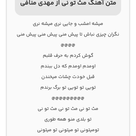
متن آهنگ مث تو نی از مهدی منافی
میشه امشب و جایی نری میشه نری
نگران چیزی نباش تا پیش منی پیش منی پیش منی
@@@@
گوش کردم به حرف قلبم
اومدم اومدم که دل ببندم
قبل خودت چشات میخندن
تویی تو تویی تو برگ برندم
@@@@@@@@@
مث‌ تو نی مث تو نی مث‌ تو‌ نی
تو بلدی منو همه طوری
تو‌میتونی تو میتونی تو‌ میتونی