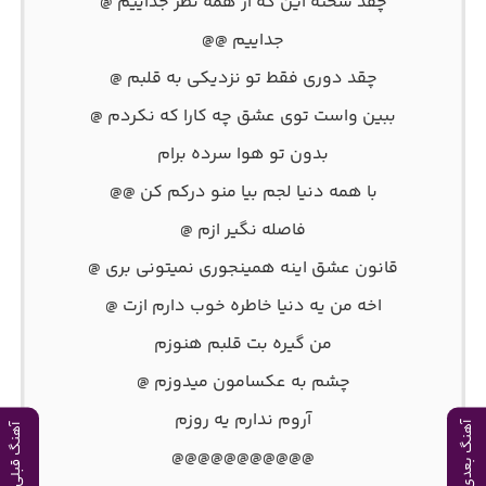
چقد سخته این که از همه نظر جداییم @
جداییم @@
چقد دوری فقط تو نزدیکی به قلبم @
ببین واست توی عشق چه کارا که نکردم @
بدون تو هوا سرده برام
با همه دنیا لجم بیا منو درکم کن @@
فاصله نگیر ازم @
قانون عشق اینه همینجوری نمیتونی بری @
اخه من یه دنیا خاطره خوب دارم ازت @
من گیره بت قلبم هنوزم
چشم به عکسامون میدوزم @
آروم ندارم یه روزم
آهنگ بعدی
آهنگ قبلی
@@@@@@@@@@@