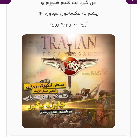
من گیره بت قلبم هنوزم @
چشم به عکسامون میدوزم @
آروم ندارم یه روزم