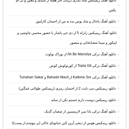
دانلود آهنگ ریمیکس شاد بندری تریبال آخر هفته از سندی و معین و تی ام
بکس
دانلود آهنگ باحال و شاد بوس بده به من از احسان کاراموز
دانلود آهنگ ریمیکس زلزله 5 از دی جی یاشار با حضور محسن چاوشی و
اپیکور و سینا شعبانخانی و منصور
دانلود آهنگ ترکی Ah Be Manolya از بوراک بولوت
دانلود آهنگ ترکی Topla Git از کورتولوش کوش
دانلود آهنگ ترکی Kalbine Sor از Bahadır Macit و Tunahan Sakar
دانلود ریمیکس دیپ نایت 2 از احسان رمزی (ریمیکس طولانی غمگین)
دانلود ریمیکس دوست دارم خستم نکن از سایه
دانلود آهنگ ترکی بانا سن لازیمسین از شعبان گدیک
دانلود ریمکیس هوس از دیجی آرین (این خیابونای خالی (بر نیومدم از پست))