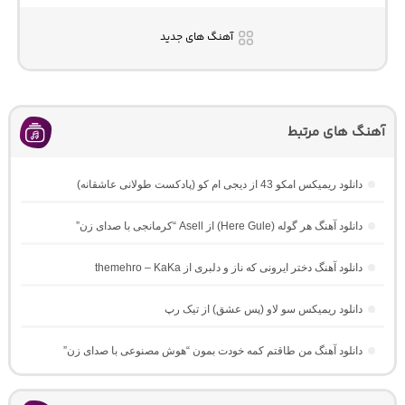
آهنگ های جدید
آهنگ های مرتبط
دانلود ریمیکس امکو 43 از دیجی ام کو (پادکست طولانی عاشقانه)
دانلود آهنگ هر گوله (Here Gule) از Asell “کرمانجی با صدای زن”
دانلود آهنگ دختر ایرونی که ناز و دلبری از themehro – KaKa
دانلود ریمیکس سو لاو (پس عشق) از تیک رپ
دانلود آهنگ من طاقتم کمه خودت بمون “هوش مصنوعی با صدای زن”