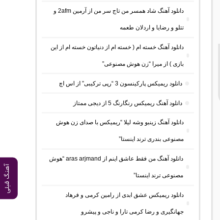
دانلود آهنگ شاد همسر من تاج سر من از آرمین 2afm و
تتلو و رضایا و اردلان طعمه
دانلود آهنگ خسته ام ( خسته ام از دنیاتون خسته ام از این
بازی ) از میرا “زن هوش مصنوعی”
دانلود ریمیکس پارکینسون 3 “رپی ترکیبی” از اس اچ
دانلود آهنگ ریمیکس رنگارنگ 5 از دیجی ممتاز
دانلود آهنگ زینبو وشه لیلا “ریمیکس با صدای زن هوش
مصنوعی بندری ترند اینستا”
دانلود آهنگ من فقط عاشق اینم از aras arjmand “هوش
آهنگ قبلی
مصنوعی ترند اینستا”
دانلود ریمیکس عشق ابدی از رامین کرمی و فرهاد
جهانگیری و رضا کرمی تارا و ناجی و پیشرو