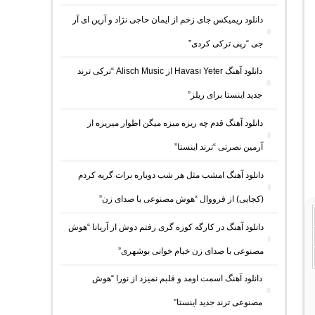
دانلود ریمیکس جای زخم از ایمان حاجی نژاد و آرین ای آر
جی “رپی ترکی کردی”
دانلود آهنگ Havası Yeter از Alisch Music “ترکی ترند
جدید اینستا برای ریلز”
دانلود آهنگ ﻗﺪم ﭼﻪ رﻳﺰه ﻣﻴﺰه ﻣﻴﮕﻦ اﻃﻮار ﻣﻴﺮﻳﺰه از
آرمین نصرتی “ترند اینستا”
دانلود آهنگ امشب مثل هر شب دوباره برات گریه کردم
(کجایی) از فرووال “هوش مصنوعی با صدای زن”
دانلود آهنگ در کارگه کوزه گری رفتم دوش از آریانا “هوش
مصنوعی با صدای زن خیام خوانی بوشهری”
دانلود آهنگ اسمت اومد و قلبم نمیزد از نورا “هوش
مصنوعی ترند جدید اینستا”