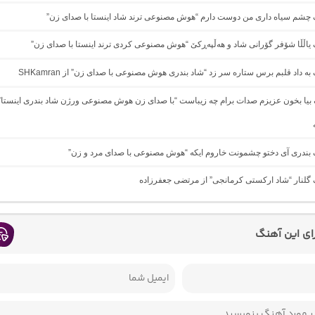
گ چشم سیاه داری من دوست دارم “هوش مصنوعی ترند شاد اینستا با صدای زن”
گ یاڵڵا شۆفر گۆرانی شاد و هەڵپەڕکێ “هوش مصنوعی کردی ترند اینستا با صدای زن”
 به داد قلبم برس ستاره سر زد “شاد بندری هوش مصنوعی با صدای زن” از SHKamran
گ بیا بخون عزیزم صدات برام چه زیباست “با صدای زن هوش مصنوعی ورژن شاد بندری اینستا”
گ بندری آی دختو چشمونت خاروم ایکه “هوش مصنوعی با صدای مرد و زن”
گ گلنار “شاد ارکستی کرمانجی” از مرتضی جعفرزاده
رای این آهنگ