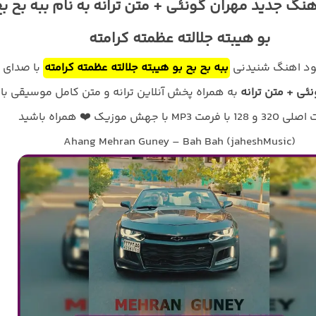
هنگ جدید مهران گونئی + متن ترانه به نام ببه بح ب
بو هیبته جلالته عظمته کرامته
لود اهنگ شنیدنی
ببه بح بح بو هیبته جلالته عظمته کرامته
با صدای
ئی + متن ترانه
به همراه پخش آنلاین ترانه و متن کامل موسیقی با
فرمت MP3 با جهش موزیک ❤️ همراه باشید
Ahang Mehran Guney – Bah Bah (jaheshMusic)