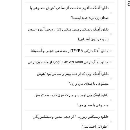
ح
دانلود آهنگ ساغرم شکست ای ساقی “هوش مصنوعی با
صدای زن ترند جدید اینستا”
دانلود آهنگ ریمیکس مینی میکس 13 از دیجی آلیزو (سون
بند و فریدون آسرایی)
دانلود آهنگ ترکی TEYRA از مصطفی ججلی و آسمیناتا
دانلود آهنگ ترکی Çoğu Gitti Azı Kaldı از ماهسون ترکی
دانلود آهنگ اونی که از همه بهتر واسه من بود “هوش
مصنوعی با صدای مرد و زن”
دانلود آهنگ چی اومد سر من که قول داده بودم “هوش
مصنوعی با صدای مرد”
دانلود ریمیکس ریورب 4 از دیجی معین و میشاموزیکز
“طولانی احساسی”