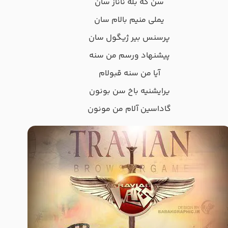
سن که بله ناناز سان
یملی منیم بالام سان
پرسنس بیر ژیگول سان
پیشنهاد ورسم من سنه
آیا من سنه قبولام
یرایشنیه باخ سن بونون
گاداسین آلام من مونون