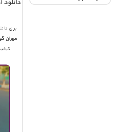
دانلود آ
برای دان
مهران گون
کیفیت اصلی 320 و 128 با 