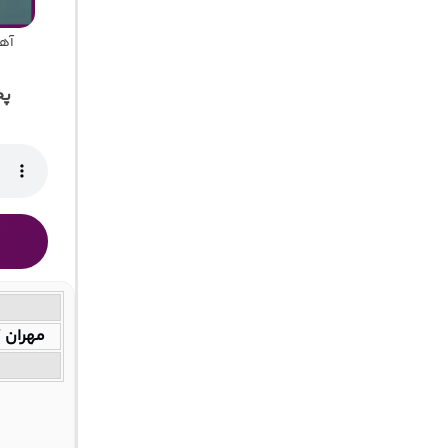
آهن
پخ
مهران گ