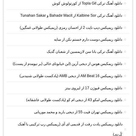
دانلود آهنگ ترکی Topla Git از کورتولوش کوش
دانلود آهنگ ترکی Kalbine Sor از Bahadır Macit و Tunahan Sakar
دانلود ریمیکس دیپ نایت 2 از احسان رمزی (ریمیکس طولانی غمگین)
دانلود ریمیکس دوست دارم خستم نکن از سایه
دانلود آهنگ ترکی بانا سن لازیمسین از شعبان گدیک
دانلود ریمکیس هوس از دیجی آرین (این خیابونای خالی (بر نیومدم از پست))
دانلود ریمیکس AM Beat 16 از دیجی AMB (پادکست طولانی شنیدنی)
دانلود ریمیکس فیوژن 17 از لیروی بیتز
دانلود ریمیکس امکو 43 از دیجی ام کو (پادکست طولانی عاشقانه)
دانلود ریمیکس تهران فیت 55 از دیجی باربد و محمد موریانی
دانلود ریمیکس یادت رفت از قدیمی ای آی (ریمیکس رپ ترکیبی با آهنک
کُردی)