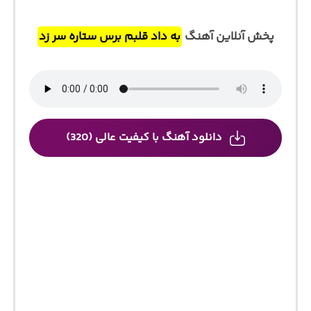
پخش آنلاین آهنگ
به داد قلبم برس ستاره سر زد
دانلود آهنگ با کیفیت عالی (320)