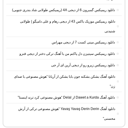
دانلود ریمیکس گمبرون 6 از دیجی 4A (ریمیکس طولانی شاد بندری جنوبی)
دانلود ریمیکس موزیک باکس 43 از دیجی رهام و علی دامیگو | طولانی
شنیدنی
دانلود ریمیکس مینی کست 7 از دیجی مهراس
دانلود ریمیکس سیتیزن دل پاکتم من با آهنگ ترکی دختر از دیجی فنزو
دانلود ریمیکس زیرو رو از دیجی آرین ای آر جی
دانلود آهنگ بشکن بشکنه جون بابا بشکن از آریانا “هوش مصنوعی با صدای
زن”
دانلود آهنگ Dawet a Kurda از Delal “هوش مصنوعی کرد ترند اینستا”
دانلود آهنگ Yavaş Yavaş Derin Derin “هوش مصنوعی ترکی از آرش
محسنی”