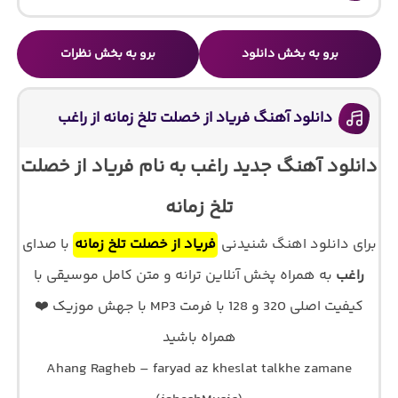
برو به بخش دانلود
برو به بخش نظرات
دانلود آهنگ فریاد از خصلت تلخ زمانه از راغب
دانلود آهنگ جدید راغب به نام فریاد از خصلت
تلخ زمانه
برای دانلود اهنگ شنیدنی
فریاد از خصلت تلخ زمانه
با صدای
راغب
به همراه پخش آنلاین ترانه و متن کامل موسیقی با
کیفیت اصلی 320 و 128 با فرمت MP3 با جهش موزیک ❤️
همراه باشید
Ahang Ragheb – faryad az kheslat talkhe zamane