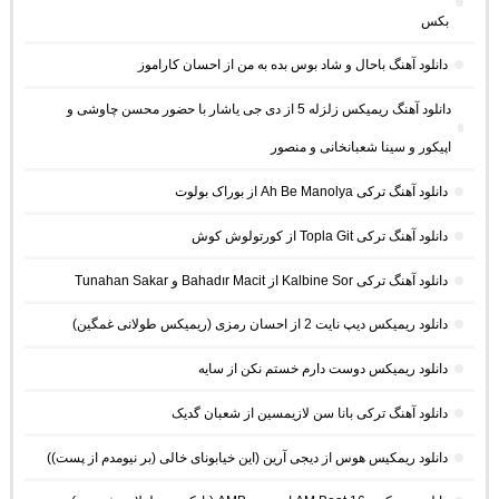
بکس
دانلود آهنگ باحال و شاد بوس بده به من از احسان کاراموز
دانلود آهنگ ریمیکس زلزله 5 از دی جی یاشار با حضور محسن چاوشی و
اپیکور و سینا شعبانخانی و منصور
دانلود آهنگ ترکی Ah Be Manolya از بوراک بولوت
دانلود آهنگ ترکی Topla Git از کورتولوش کوش
دانلود آهنگ ترکی Kalbine Sor از Bahadır Macit و Tunahan Sakar
دانلود ریمیکس دیپ نایت 2 از احسان رمزی (ریمیکس طولانی غمگین)
دانلود ریمیکس دوست دارم خستم نکن از سایه
دانلود آهنگ ترکی بانا سن لازیمسین از شعبان گدیک
دانلود ریمکیس هوس از دیجی آرین (این خیابونای خالی (بر نیومدم از پست))