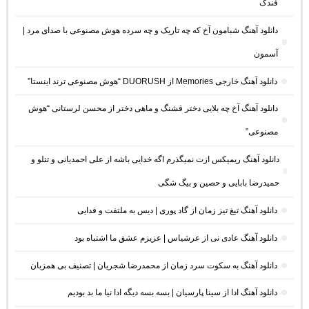
فندک
دانلود آهنگ شبامون آخ که چه تاریک و چه سرده هوش مصنوعی با صدای مرد |
آسمون
دانلود آهنگ خارجی Memories از DUORUSH “هوش مصنوعی ترند اینستا”
دانلود آهنگ آخ چه بلایی دختر قشنگ و ماهی دختر از محسن لرستانی “هوش
مصنوعی”
دانلود آهنگ ریمیکس ازت نمیگذرم اگه خدایی باشه از علی احمدیانی و تتلو و
حمیدرضا بابایی و حصین و بیگ شگی
دانلود آهنگ تیغ تیز زمان از گاد پوری | دیس به ملتفت و فدایی
دانلود آهنگ عادی نی از عرشیاس | عزیزم عشق ما اشتباه بود
دانلود آهنگ به سکوت سرد زمان از محمدرضا شجریان | تصنیف بی همزبان
دانلود آهنگ ادا از سینا پارسیان | بسه بسه دیگه ادا نیا ما بد بودیم