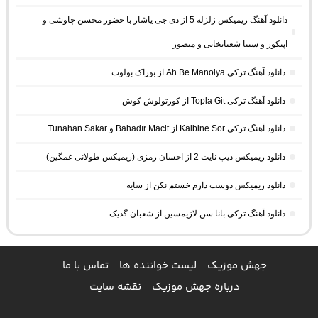
دانلود آهنگ ریمیکس زلزله 5 از دی جی یاشار با حضور محسن چاوشی و
اپیکور و سینا شعبانخانی و منصور
دانلود آهنگ ترکی Ah Be Manolya از بوراک بولوت
دانلود آهنگ ترکی Topla Git از کورتولوش کوش
دانلود آهنگ ترکی Kalbine Sor از Bahadır Macit و Tunahan Sakar
دانلود ریمیکس دیپ نایت 2 از احسان رمزی (ریمیکس طولانی غمگین)
دانلود ریمیکس دوست دارم خستم نکن از سایه
دانلود آهنگ ترکی بانا سن لازیمسین از شعبان گدیک
جهش موزیک
لیست خواننده ها
تماس با ما
درباره جهش موزیک
نقشه سایت