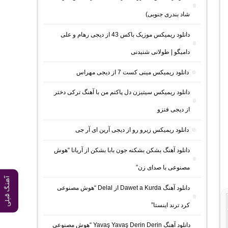
شاد بندری جنوبی)
دانلود ریمیکس موزیک باکس 43 از دیجی رهام و علی
دامیگو | طولانی شنیدنی
دانلود ریمیکس مینی کست 7 از دیجی مهراس
دانلود ریمیکس سیتیزن دل پاکتم من با آهنگ ترکی دختر
از دیجی فنزو
دانلود ریمیکس زیرو رو از دیجی آرین ای آر جی
دانلود آهنگ بشکن بشکنه جون بابا بشکن از آریانا “هوش
مصنوعی با صدای زن”
آهنگ قبلی
دانلود آهنگ Dawet a Kurda از Delal “هوش مصنوعی
کرد ترند اینستا”
دانلود آهنگ Yavaş Yavaş Derin Derin “هوش مصنوعی