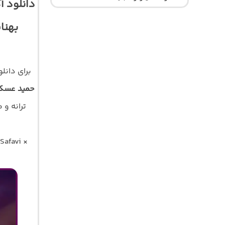
دانلود 
بهنا
برای دان
حمید عسکر
Safavi ×