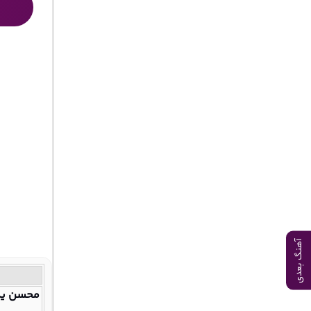
آهنگ بعدی
محسن یگا