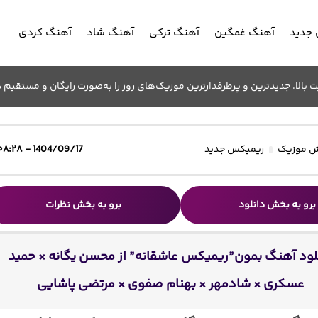
جدید
آهنگ غمگین
آهنگ ترکی
آهنگ شاد
آهنگ کردی
الا. جدیدترین و پرطرفدارترین موزیک‌های روز را به‌صورت رایگان و مستقیم د
 موزیک
ریمیکس جدید
1404/09/17 - ۰۸:۲۸
برو به بخش دانلود
برو به بخش نظرات
لود آهنگ بمون”ریمیکس عاشقانه” از محسن یگانه × حمید
عسکری × شادمهر × بهنام صفوی × مرتضی پاشایی