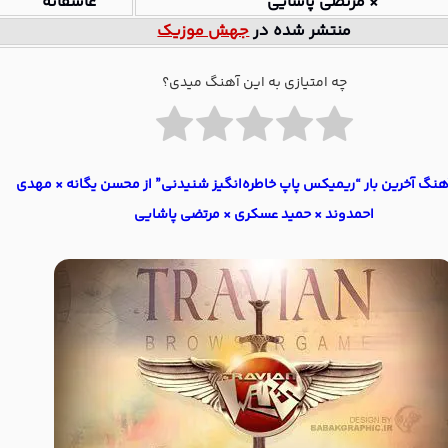
× مرتضی پاشایی
عاشقانه”
منتشر شده در
جهش موزیک
چه امتیازی به این آهنگ میدی؟
آهنگ آخرین بار “ریمیکس پاپ خاطره‌انگیز شنیدنی” از محسن یگانه × مهدی
احمدوند × حمید عسکری × مرتضی پاشایی