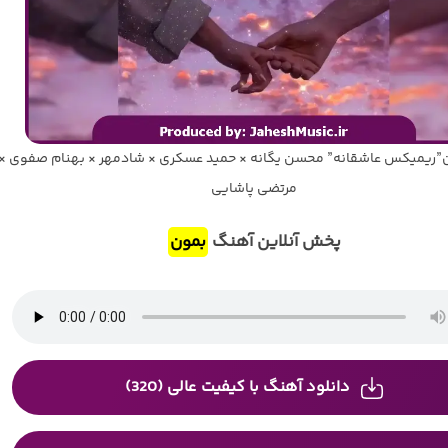
”ریمیکس عاشقانه” محسن یگانه × حمید عسکری × شادمهر × بهنام صفوی ×
مرتضی پاشایی
پخش آنلاین آهنگ
بمون
دانلود آهنگ با کیفیت عالی (320)