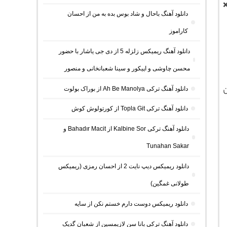
دانلود آهنگ باحال و شاد بوس بده به من از احسان
کاراموز
دانلود آهنگ ریمیکس زلزله 5 از دی جی یاشار با حضور
محسن چاوشی و اپیکور و سینا شعبانخانی و منصور
ن
دانلود آهنگ ترکی Ah Be Manolya از بوراک بولوت
دانلود آهنگ ترکی Topla Git از کورتولوش کوش
دانلود آهنگ ترکی Kalbine Sor از Bahadır Macit و
Tunahan Sakar
دانلود ریمیکس دیپ نایت 2 از احسان رمزی (ریمیکس
طولانی غمگین)
دانلود ریمیکس دوست دارم خستم نکن از سایه
دانلود آهنگ ترکی بانا سن لازیمسین از شعبان گدیک