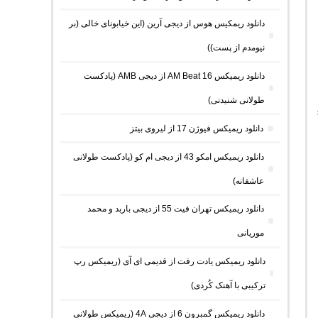
دانلود ریمکیس هوس از دیجی آرین (این خیابونای خالی (بر
نیومدم از پست))
دانلود ریمیکس AM Beat 16 از دیجی AMB (پادکست
طولانی شنیدنی)
دانلود ریمیکس فیوژن 17 از لیروی بیتز
دانلود ریمیکس امکو 43 از دیجی ام کو (پادکست طولانی
عاشقانه)
دانلود ریمیکس تهران فیت 55 از دیجی باربد و محمد
موریانی
دانلود ریمیکس یادت رفت از قدیمی ای آی (ریمیکس رپ
ترکیبی با آهنک کُردی)
دانلود ریمیکس گمبرون 6 از دیجی 4A (ریمیکس طولانی