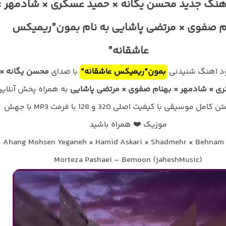
آهنگ جدید محسن یگانه × حمید عسکری × شادمهر ×
م صفوی × مرتضی پاشایی به نام بمون”ریمیکس
عاشقانه”
لود اهنگ شنیدنی
بمون”ریمیکس عاشقانه”
با صدای
محسن یگانه ×
ی × شادمهر × بهنام صفوی × مرتضی پاشایی
به همراه پخش آنلای
ترانه و متن کامل موسیقی با کیفیت اصلی 320 و 128 با فرمت MP3 با جهش
موزیک ❤️ همراه باشید
Ahang Mohsen Yeganeh × Hamid Askari × Shadmehr × Behnam 
Morteza Pashaei – Bemoon (jaheshMusic)