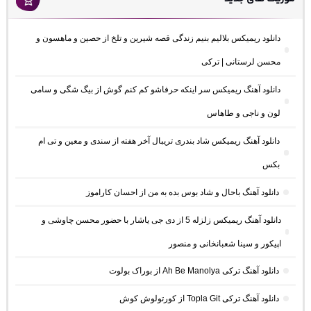
دانلود ریمیکس بلالیم بنیم زندگی قصه شیرین و تلخ از حصین و ماهسون و
محسن لرستانی | ترکی
دانلود آهنگ ریمیکس سر اینکه حرفاشو کم کنم گوش از بیگ شگی و سامی
لون و ناجی و طاهاس
دانلود آهنگ ریمیکس شاد بندری تریبال آخر هفته از سندی و معین و تی ام
بکس
دانلود آهنگ باحال و شاد بوس بده به من از احسان کاراموز
دانلود آهنگ ریمیکس زلزله 5 از دی جی یاشار با حضور محسن چاوشی و
اپیکور و سینا شعبانخانی و منصور
دانلود آهنگ ترکی Ah Be Manolya از بوراک بولوت
دانلود آهنگ ترکی Topla Git از کورتولوش کوش