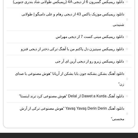
دانلود ریمیکس گمبرون 6 از دیجی 4A (ریمیکس طولانی شاد بندری جنوبی)
دانلود ریمیکس موزیک باکس 43 از دیجی رهام و علی دامیگو | طولانی
شنیدنی
دانلود ریمیکس مینی کست 7 از دیجی مهراس
دانلود ریمیکس سیتیزن دل پاکتم من با آهنگ ترکی دختر از دیجی فنزو
دانلود ریمیکس زیرو رو از دیجی آرین ای آر جی
دانلود آهنگ بشکن بشکنه جون بابا بشکن از آریانا “هوش مصنوعی با صدای
زن”
دانلود آهنگ Dawet a Kurda از Delal “هوش مصنوعی کرد ترند اینستا”
دانلود آهنگ Yavaş Yavaş Derin Derin “هوش مصنوعی ترکی از آرش
محسنی”