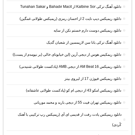
دانلود آهنگ ترکی Kalbine Sor از Bahadır Macit و Tunahan Sakar
دانلود ریمیکس دیپ نایت 2 از احسان رمزی (ریمیکس طولانی غمگین)
دانلود ریمیکس دوست دارم خستم نکن از سایه
دانلود آهنگ ترکی بانا سن لازیمسین از شعبان گدیک
دانلود ریمکیس هوس از دیجی آرین (این خیابونای خالی (بر نیومدم از پست))
دانلود ریمیکس AM Beat 16 از دیجی AMB (پادکست طولانی شنیدنی)
دانلود ریمیکس فیوژن 17 از لیروی بیتز
دانلود ریمیکس امکو 43 از دیجی ام کو (پادکست طولانی عاشقانه)
دانلود ریمیکس تهران فیت 55 از دیجی باربد و محمد موریانی
دانلود ریمیکس یادت رفت از قدیمی ای آی (ریمیکس رپ ترکیبی با آهنک
کُردی)