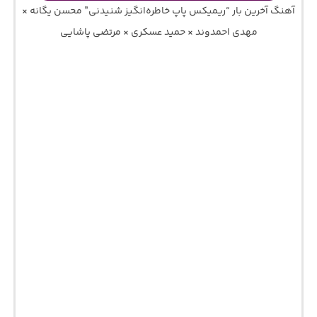
آهنگ آخرین بار “ریمیکس پاپ خاطره‌انگیز شنیدنی” محسن یگانه ×
مهدی احمدوند × حمید عسکری × مرتضی پاشایی