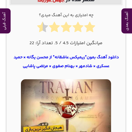
منتشر شده در
جهش موزیک
آهنگ بعدی
چه امتیازی به این آهنگ میدی؟
آهنگ قبلی
میانگین امتیازات
4.5
/ 5. تعداد آرا:
22
دانلود آهنگ بمون”ریمیکس عاشقانه” از محسن یگانه × حمید
عسکری × شادمهر × بهنام صفوی × مرتضی پاشایی