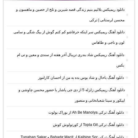
دانلود ریمیکس بلالیم بنیم زندگی قصه شیرین و تلخ از حصین و ماهسون و
محسن لرستانی | ترکی
دانلود آهنگ ریمیکس سر اینکه حرفاشو کم کنم گوش از بیگ شگی و سامی
لون و ناجی و طاهاس
دانلود آهنگ ریمیکس شاد بندری تریبال آخر هفته از سندی و معین و تی ام
بکس
دانلود آهنگ باحال و شاد بوس بده به من از احسان کاراموز
دانلود آهنگ ریمیکس زلزله 5 از دی جی یاشار با حضور محسن چاوشی و
اپیکور و سینا شعبانخانی و منصور
دانلود آهنگ ترکی Ah Be Manolya از بوراک بولوت
دانلود آهنگ ترکی Topla Git از کورتولوش کوش
دانلود آهنگ ترکی Kalbine Sor از Bahadır Macit و Tunahan Sakar