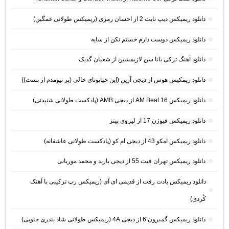
دانلود ریمیکس دیپ نایت 2 از احسان رمزی (ریمیکس طولانی غمگین)
دانلود ریمیکس دوست دارم خستم نکن از سایه
دانلود آهنگ ترکی بانا سن لازیمسین از شعبان گدیک
دانلود ریمکیس هوس از دیجی آرین (این خیابونای خالی (بر نیومدم از پست))
دانلود ریمیکس AM Beat 16 از دیجی AMB (پادکست طولانی شنیدنی)
دانلود ریمیکس فیوژن 17 از لیروی بیتز
دانلود ریمیکس امکو 43 از دیجی ام کو (پادکست طولانی عاشقانه)
دانلود ریمیکس تهران فیت 55 از دیجی باربد و محمد موریانی
دانلود ریمیکس یادت رفت از قدیمی ای آی (ریمیکس رپ ترکیبی با آهنک
کُردی)
دانلود ریمیکس گمبرون 6 از دیجی 4A (ریمیکس طولانی شاد بندری جنوبی)