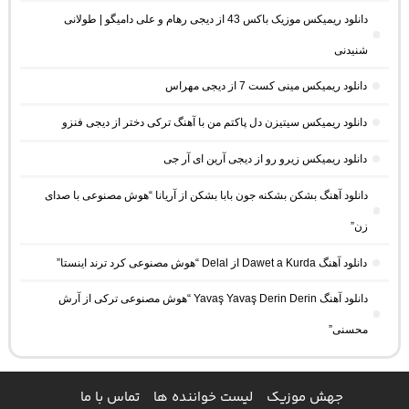
دانلود ریمیکس موزیک باکس 43 از دیجی رهام و علی دامیگو | طولانی
شنیدنی
دانلود ریمیکس مینی کست 7 از دیجی مهراس
دانلود ریمیکس سیتیزن دل پاکتم من با آهنگ ترکی دختر از دیجی فنزو
دانلود ریمیکس زیرو رو از دیجی آرین ای آر جی
دانلود آهنگ بشکن بشکنه جون بابا بشکن از آریانا “هوش مصنوعی با صدای
زن”
دانلود آهنگ Dawet a Kurda از Delal “هوش مصنوعی کرد ترند اینستا”
دانلود آهنگ Yavaş Yavaş Derin Derin “هوش مصنوعی ترکی از آرش
محسنی”
جهش موزیک
لیست خواننده ها
تماس با ما