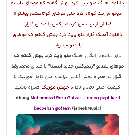
دانلود آهنگ منو پاپت کرد بهش گفتم که موهای بلندتو
میخوام رفت کوتاه کرد حتی موهای کوتاهشم بیشتر از
قبلش اونو احمق کرد (میکس با صدای گلزار)
دانلود آهنگ گلزار منو پاپت کرد بهش گفتم که موهای
بلندتو میخوام
برای دانلود رایگان اهنگ
منو پاپت کرد بهش گفتم که
موهای بلندتو “ریمیکس جدید اینستا”
با صدای
محمدرضا
گلزار
به همراه پخش آنلاین ترانه و متن کامل موزیک با
کیفیت اصلی 320 و 128 با
جهش موزیک
همراه باشید
Ahang
Mohammad Reza Golzar
–
mono papt kard
bacpehsh goftam
(jaheshMusic)