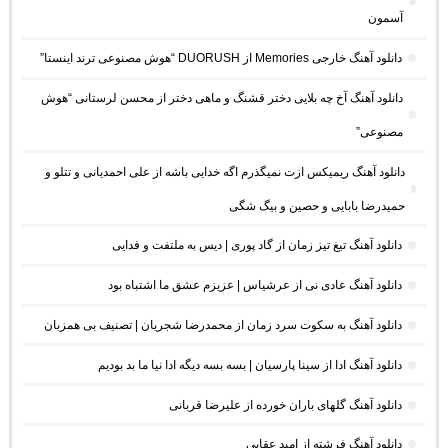
آسمون
دانلود آهنگ خارجی Memories از DUORUSH “هوش مصنوعی ترند اینستا”
دانلود آهنگ آخ چه بلایی دختر قشنگ و ماهی دختر از محسن لرستانی “هوش
مصنوعی”
دانلود آهنگ ریمیکس ازت نمیگذرم اگه خدایی باشه از علی احمدیانی و تتلو و
حمیدرضا بابایی و حصین و بیگ شگی
دانلود آهنگ تیغ تیز زمان از گاد پوری | دیس به ملتفت و فدایی
دانلود آهنگ عادی نی از عرشیاس | عزیزم عشق ما اشتباه بود
دانلود آهنگ به سکوت سرد زمان از محمدرضا شجریان | تصنیف بی همزبان
دانلود آهنگ ادا از سینا پارسیان | بسه بسه دیگه ادا نیا ما بد بودیم
دانلود آهنگ گلهای باران خورده از علیرضا قربانی
دانلود آهنگ فرشته از امید عقابی