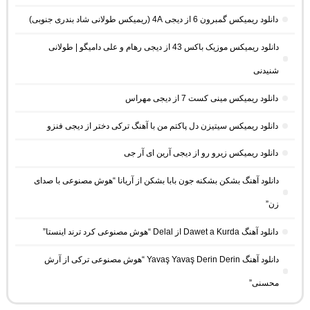
دانلود ریمیکس گمبرون 6 از دیجی 4A (ریمیکس طولانی شاد بندری جنوبی)
دانلود ریمیکس موزیک باکس 43 از دیجی رهام و علی دامیگو | طولانی
شنیدنی
دانلود ریمیکس مینی کست 7 از دیجی مهراس
دانلود ریمیکس سیتیزن دل پاکتم من با آهنگ ترکی دختر از دیجی فنزو
دانلود ریمیکس زیرو رو از دیجی آرین ای آر جی
دانلود آهنگ بشکن بشکنه جون بابا بشکن از آریانا “هوش مصنوعی با صدای
زن”
دانلود آهنگ Dawet a Kurda از Delal “هوش مصنوعی کرد ترند اینستا”
دانلود آهنگ Yavaş Yavaş Derin Derin “هوش مصنوعی ترکی از آرش
محسنی”