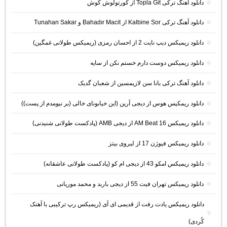
دانلود آهنگ ترکی Topla Git از کورتولوش کوش
دانلود آهنگ ترکی Kalbine Sor از Bahadır Macit و Tunahan Sakar
دانلود ریمیکس دیپ نایت 2 از احسان رمزی (ریمیکس طولانی غمگین)
دانلود ریمیکس دوست دارم خستم نکن از سایه
دانلود آهنگ ترکی بانا سن لازیمسین از شعبان گدیک
دانلود ریمکیس هوس از دیجی آرین (این خیابونای خالی (بر نیومدم از پست))
دانلود ریمیکس AM Beat 16 از دیجی AMB (پادکست طولانی شنیدنی)
دانلود ریمیکس فیوژن 17 از لیروی بیتز
دانلود ریمیکس امکو 43 از دیجی ام کو (پادکست طولانی عاشقانه)
دانلود ریمیکس تهران فیت 55 از دیجی باربد و محمد موریانی
دانلود ریمیکس یادت رفت از قدیمی ای آی (ریمیکس رپ ترکیبی با آهنک
کُردی)