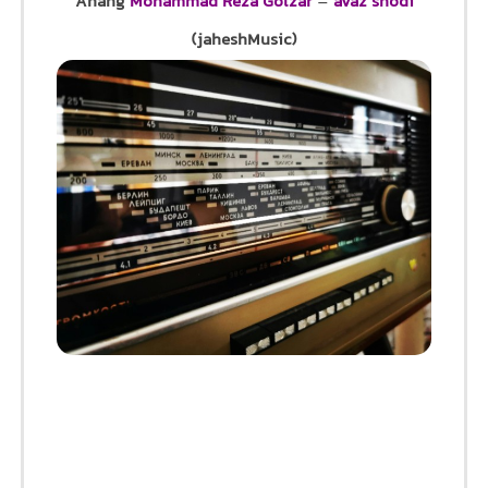
Ahang
Mohammad Reza Golzar
–
avaz shodi
(jaheshMusic)