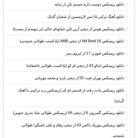
دانلود ریمیکس دوست دارم خستم نکن از سایه
دانلود آهنگ ترکی بانا سن لازیمسین از شعبان گدیک
دانلود ریمکیس هوس از دیجی آرین (این خیابونای خالی (بر نیومدم از پست))
دانلود ریمیکس AM Beat 16 از دیجی AMB (پادکست طولانی شنیدنی)
دانلود ریمیکس فیوژن 17 از لیروی بیتز
دانلود ریمیکس امکو 43 از دیجی ام کو (پادکست طولانی عاشقانه)
دانلود ریمیکس تهران فیت 55 از دیجی باربد و محمد موریانی
دانلود ریمیکس یادت رفت از قدیمی ای آی (ریمیکس رپ ترکیبی با آهنک
کُردی)
دانلود ریمیکس گمبرون 6 از دیجی 4A (ریمیکس طولانی شاد بندری جنوبی)
دانلود ریمیکس موزیک باکس 43 از دیجی رهام و علی دامیگو | طولانی
شنیدنی