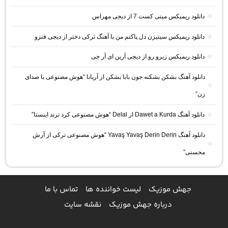
دانلود ریمیکس مینی کست 7 از دیجی مهراس
دانلود ریمیکس سیتیزن دل پاکتم من با آهنگ ترکی دختر از دیجی فنزو
دانلود ریمیکس زیرو رو از دیجی آرین ای آر جی
دانلود آهنگ بشکن بشکنه جون بابا بشکن از آریانا “هوش مصنوعی با صدای
زن”
دانلود آهنگ Dawet a Kurda از Delal “هوش مصنوعی کرد ترند اینستا”
دانلود آهنگ Yavaş Yavaş Derin Derin “هوش مصنوعی ترکی از آرش
محسنی”
جهش موزیک
لیست خواننده ها
تماس با ما
درباره جهش موزیک
نقشه سایت