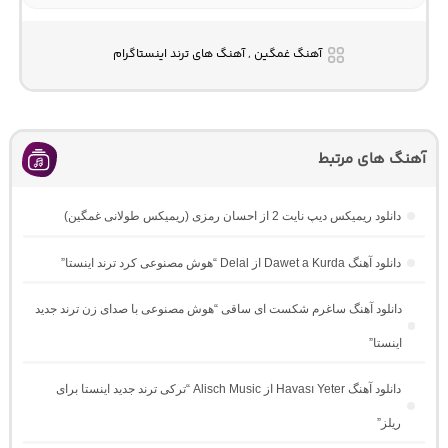
آهنگ غمگین , آهنگ های ترند اینستاگرام
آهنگ های مرتبط
دانلود ریمیکس دیپ نایت 2 از احسان رمزی (ریمیکس طولانی غمگین)
دانلود آهنگ Dawet a Kurda از Delal “هوش مصنوعی کرد ترند اینستا”
دانلود آهنگ ساغرم شکست ای ساقی “هوش مصنوعی با صدای زن ترند جدید
اینستا”
دانلود آهنگ Havası Yeter از Alisch Music “ترکی ترند جدید اینستا برای
ریلز”