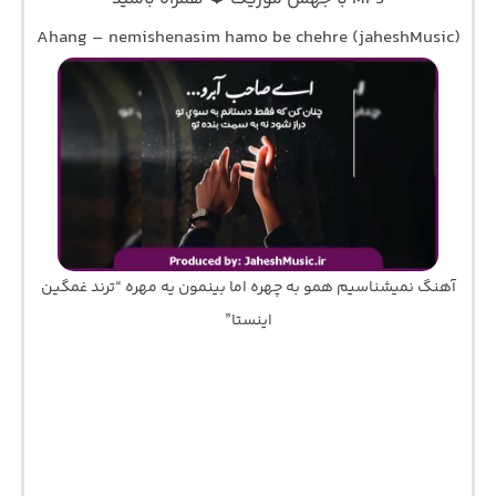
Ahang – nemishenasim hamo be chehre (jaheshMusic)
آهنگ نمیشناسیم همو به چهره اما بینمون یه مهره “ترند غمگین
اینستا”