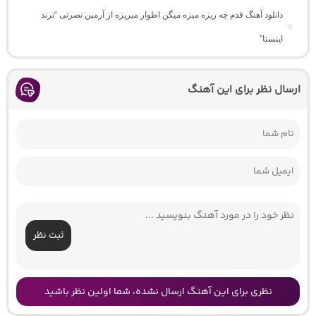
دانلود آهنگ ﻗﺪم ﭼﻪ رﻳﺰه ﻣﻴﺰه ﻣﻴﮕﻦ اﻃﻮار ﻣﻴﺮﻳﺰه از آرمین نصرتی “ترند
اینستا”
ارسال نظر برای این آهنگ
ثبت نظر
نظری برای این آهنگ ارسال نشده، شما اولین نظر باشید