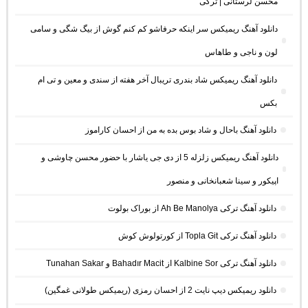
محسن لرستانی | ترکی
دانلود آهنگ ریمیکس سر اینکه حرفاشو کم کنم گوش از بیگ شگی و سامی
لون و ناجی و طاهاس
دانلود آهنگ ریمیکس شاد بندری تریبال آخر هفته از سندی و معین و تی ام
بکس
دانلود آهنگ باحال و شاد بوس بده به من از احسان کاراموز
دانلود آهنگ ریمیکس زلزله 5 از دی جی یاشار با حضور محسن چاوشی و
اپیکور و سینا شعبانخانی و منصور
دانلود آهنگ ترکی Ah Be Manolya از بوراک بولوت
دانلود آهنگ ترکی Topla Git از کورتولوش کوش
دانلود آهنگ ترکی Kalbine Sor از Bahadır Macit و Tunahan Sakar
دانلود ریمیکس دیپ نایت 2 از احسان رمزی (ریمیکس طولانی غمگین)