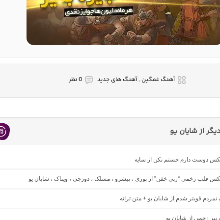
آهنگ غمگین , آهنگ های جدید
0 نظر
گر از شایان یو
میکس دوست دارم خستم نکن از سایه
یکس قلب زخمی “رپی خفن” از پوری ، پیشرو ، مسلک ، دورچی ، ویناک ، شایان یو
 نمردم قویتر شدم از شایان یو + متن ترانه
 ببر زخمی از شایان یو