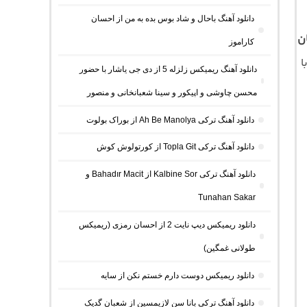
دانلود آهنگ باحال و شاد بوس بده به من از احسان
ن
کاراموز
نه و متن کامل موسیقی با کیفیت اصلی 320 و 128 با
دانلود آهنگ ریمیکس زلزله 5 از دی جی یاشار با حضور
محسن چاوشی و اپیکور و سینا شعبانخانی و منصور
دانلود آهنگ ترکی Ah Be Manolya از بوراک بولوت
دانلود آهنگ ترکی Topla Git از کورتولوش کوش
دانلود آهنگ ترکی Kalbine Sor از Bahadır Macit و
Tunahan Sakar
دانلود ریمیکس دیپ نایت 2 از احسان رمزی (ریمیکس
طولانی غمگین)
دانلود ریمیکس دوست دارم خستم نکن از سایه
دانلود آهنگ ترکی بانا سن لازیمسین از شعبان گدیک