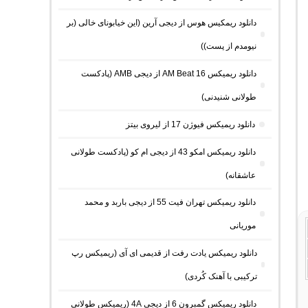
دانلود ریمکیس هوس از دیجی آرین (این خیابونای خالی (بر
نیومدم از پست))
دانلود ریمیکس AM Beat 16 از دیجی AMB (پادکست
طولانی شنیدنی)
دانلود ریمیکس فیوژن 17 از لیروی بیتز
دانلود ریمیکس امکو 43 از دیجی ام کو (پادکست طولانی
عاشقانه)
دانلود ریمیکس تهران فیت 55 از دیجی باربد و محمد
موریانی
دانلود ریمیکس یادت رفت از قدیمی ای آی (ریمیکس رپ
ترکیبی با آهنک کُردی)
دانلود ریمیکس گمبرون 6 از دیجی 4A (ریمیکس طولانی