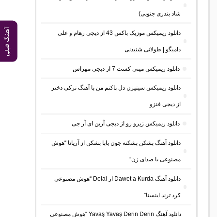
شاد بندری جنوبی)
آهنگ قبلی
دانلود ریمیکس موزیک باکس 43 از دیجی رهام و علی
دامیگو | طولانی شنیدنی
دانلود ریمیکس مینی کست 7 از دیجی مهراس
دانلود ریمیکس سیتیزن دل پاکتم من با آهنگ ترکی دختر
از دیجی فنزو
دانلود ریمیکس زیرو رو از دیجی آرین ای آر جی
دانلود آهنگ بشکن بشکنه جون بابا بشکن از آریانا “هوش
مصنوعی با صدای زن”
دانلود آهنگ Dawet a Kurda از Delal “هوش مصنوعی
کرد ترند اینستا”
دانلود آهنگ Yavaş Yavaş Derin Derin “هوش مصنوعی