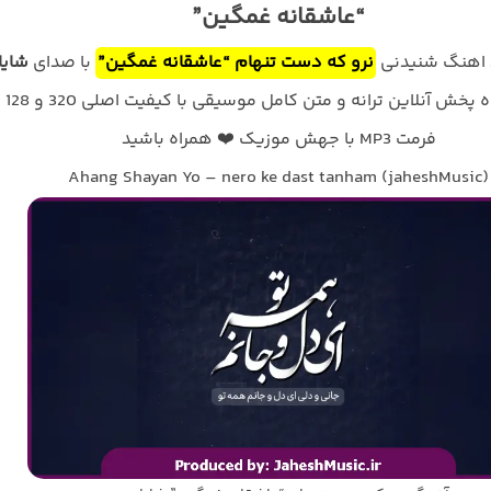
“عاشقانه غمگین”
د اهنگ شنیدنی
نرو که دست تنهام “عاشقانه غمگین”
با صدای
شایا
به همراه پخش آنلاین ترا
فرمت MP3 با جهش موزیک ❤️ همراه باشید
Ahang Shayan Yo – nero ke dast tanham (jaheshMusic)