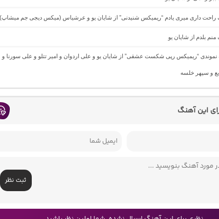
نگ راحت داری میری یادم “ریمیکس شنیدنی” از شایان یو و عرشیاس (میکس دیجی جم میشاپ)
 منم بلدم از شایان یو
گ نموندی “ریمیکس رپی شکست عشقی” از شایان یو و علی اردوان و امیر تتلو و علی سورنا و
یع و سپهر خلسه
رای این آهنگ
ثبت نظر
نظری برای این آهنگ ارسال نشده، شما اولین نظر باشید