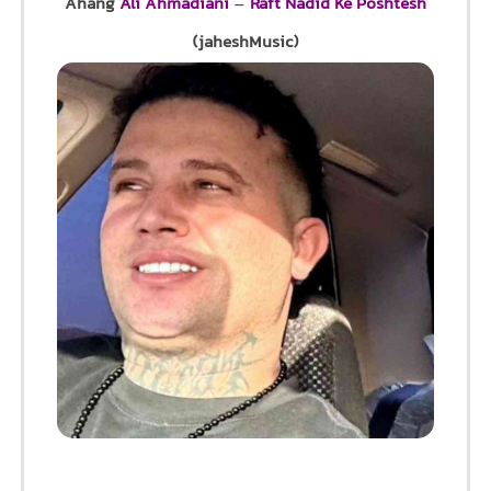
Ahang
Ali Ahmadiani
–
Raft Nadid Ke Poshtesh
(jaheshMusic)