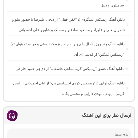
سامیلون و دنیل
دانلود آهنگ ریمیکس شبگردی 2 “خفن قفلی” از دیجی علیرضا با حضور تتلو و
ناصر زینعلی و علیراد و مسعود صادقلو و مسلک و شایع و علی احمدیانی
دانلود آهنگ چند روزه (حال دلم ویرانه چند روزه که نیستی و موندم تو هوای تو)
“ریمیکس غمگین” از قدیمی ای آی
دانلود آهنگ عشق “ریمیکس کرمانشاهی عاشقانه” از دی‌جی حمید خارجی
دانلود آهنگ تراپی 2 “ریمیکس کردی احساسی دپ” از علی احمدیانی ، رامین
کرمی ، ایهام ، مهدی دارابی و محسن یگانه
ارسال نظر برای این آهنگ