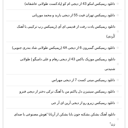
دانلود ریمیکس امکو 43 از دیجی ام کو (پادکست طولانی عاشقانه)
دانلود ریمیکس تهران فیت 55 از دیجی باربد و محمد موریانی
دانلود ریمیکس یادت رفت از قدیمی ای آی (ریمیکس رپ ترکیبی با آهنک
کُردی)
دانلود ریمیکس گمبرون 6 از دیجی 4A (ریمیکس طولانی شاد بندری جنوبی)
دانلود ریمیکس موزیک باکس 43 از دیجی رهام و علی دامیگو | طولانی
شنیدنی
دانلود ریمیکس مینی کست 7 از دیجی مهراس
دانلود ریمیکس سیتیزن دل پاکتم من با آهنگ ترکی دختر از دیجی فنزو
دانلود ریمیکس زیرو رو از دیجی آرین ای آر جی
دانلود آهنگ بشکن بشکنه جون بابا بشکن از آریانا “هوش مصنوعی با صدای
زن”