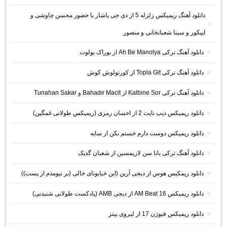
دانلود آهنگ ریمیکس زلزله 5 از دی جی یاشار با حضور محسن چاوشی و
اپیکور و سینا شعبانخانی و منصور
دانلود آهنگ ترکی Ah Be Manolya از بوراک بولوت
دانلود آهنگ ترکی Topla Git از کورتولوش کوش
دانلود آهنگ ترکی Kalbine Sor از Bahadır Macit و Tunahan Sakar
دانلود ریمیکس دیپ نایت 2 از احسان رمزی (ریمیکس طولانی غمگین)
دانلود ریمیکس دوست دارم خستم نکن از سایه
دانلود آهنگ ترکی بانا سن لازیمسین از شعبان گدیک
دانلود ریمکیس هوس از دیجی آرین (این خیابونای خالی (بر نیومدم از پست))
دانلود ریمیکس AM Beat 16 از دیجی AMB (پادکست طولانی شنیدنی)
دانلود ریمیکس فیوژن 17 از لیروی بیتز