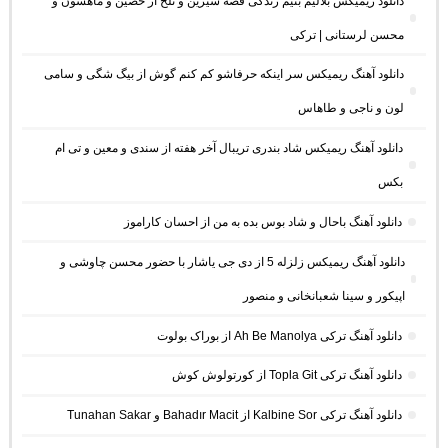
دانلود ریمیکس بلالیم بنیم زندگی قصه شیرین و تلخ از حصین و ماهسون و
محسن لرستانی | ترکی
دانلود آهنگ ریمیکس سر اینکه حرفاشو کم کنم گوش از بیگ شگی و سامی
لون و ناجی و طاهاس
دانلود آهنگ ریمیکس شاد بندری تریبال آخر هفته از سندی و معین و تی ام
بکس
دانلود آهنگ باحال و شاد بوس بده به من از احسان کاراموز
دانلود آهنگ ریمیکس زلزله 5 از دی جی یاشار با حضور محسن چاوشی و
اپیکور و سینا شعبانخانی و منصور
دانلود آهنگ ترکی Ah Be Manolya از بوراک بولوت
دانلود آهنگ ترکی Topla Git از کورتولوش کوش
دانلود آهنگ ترکی Kalbine Sor از Bahadır Macit و Tunahan Sakar