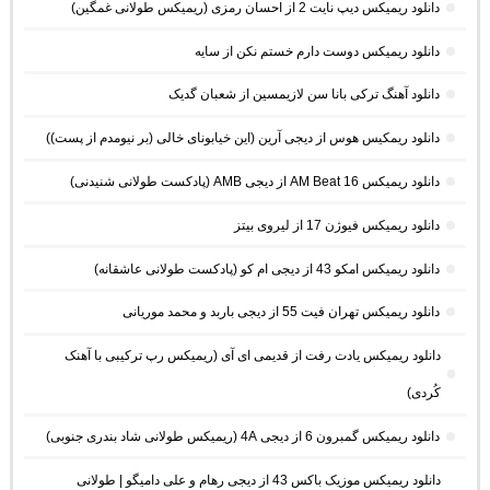
دانلود ریمیکس دیپ نایت 2 از احسان رمزی (ریمیکس طولانی غمگین)
دانلود ریمیکس دوست دارم خستم نکن از سایه
دانلود آهنگ ترکی بانا سن لازیمسین از شعبان گدیک
دانلود ریمکیس هوس از دیجی آرین (این خیابونای خالی (بر نیومدم از پست))
دانلود ریمیکس AM Beat 16 از دیجی AMB (پادکست طولانی شنیدنی)
دانلود ریمیکس فیوژن 17 از لیروی بیتز
دانلود ریمیکس امکو 43 از دیجی ام کو (پادکست طولانی عاشقانه)
دانلود ریمیکس تهران فیت 55 از دیجی باربد و محمد موریانی
دانلود ریمیکس یادت رفت از قدیمی ای آی (ریمیکس رپ ترکیبی با آهنک
کُردی)
دانلود ریمیکس گمبرون 6 از دیجی 4A (ریمیکس طولانی شاد بندری جنوبی)
دانلود ریمیکس موزیک باکس 43 از دیجی رهام و علی دامیگو | طولانی