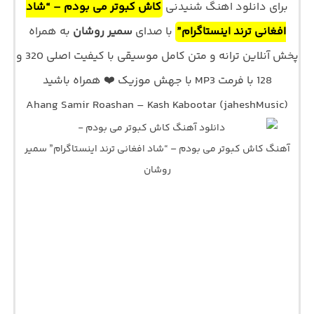
برای دانلود اهنگ شنیدنی
کاش کبوتر می بودم – “شاد
افغانی ترند اینستاگرام”
با صدای
سمیر روشان
به همراه
پخش آنلاین ترانه و متن کامل موسیقی با کیفیت اصلی 320 و
128 با فرمت MP3 با جهش موزیک ❤️ همراه باشید
Ahang Samir Roashan – Kash Kabootar (jaheshMusic)
آهنگ کاش کبوتر می بودم – “شاد افغانی ترند اینستاگرام” سمیر
روشان