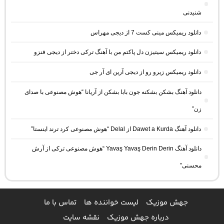
شنیدنی
دانلود ریمیکس مینی کست 7 از دیجی مهراس
دانلود ریمیکس سیتیزن دل پاکتم من با آهنگ ترکی دختر از دیجی فنزو
دانلود ریمیکس زیرو رو از دیجی آرین ای آر جی
دانلود آهنگ بشکن بشکنه جون بابا بشکن از آریانا “هوش مصنوعی با صدای
زن”
دانلود آهنگ Dawet a Kurda از Delal “هوش مصنوعی کرد ترند اینستا”
دانلود آهنگ Yavaş Yavaş Derin Derin “هوش مصنوعی ترکی از آرش
محسنی”
جهش موزیک
لیست خواننده ها
تماس با ما
درباره جهش موزیک
نقشه سایت