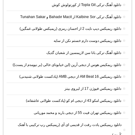
دانلود آهنگ ترکی Topla Git از کورتولوش کوش
دانلود آهنگ ترکی Kalbine Sor از Bahadır Macit و Tunahan Sakar
دانلود ریمیکس دیپ نایت 2 از احسان رمزی (ریمیکس طولانی غمگین)
دانلود ریمیکس دوست دارم خستم نکن از سایه
دانلود آهنگ ترکی بانا سن لازیمسین از شعبان گدیک
دانلود ریمکیس هوس از دیجی آرین (این خیابونای خالی (بر نیومدم از پست))
دانلود ریمیکس AM Beat 16 از دیجی AMB (پادکست طولانی شنیدنی)
دانلود ریمیکس فیوژن 17 از لیروی بیتز
دانلود ریمیکس امکو 43 از دیجی ام کو (پادکست طولانی عاشقانه)
دانلود ریمیکس تهران فیت 55 از دیجی باربد و محمد موریانی
دانلود ریمیکس یادت رفت از قدیمی ای آی (ریمیکس رپ ترکیبی با آهنک
کُردی)