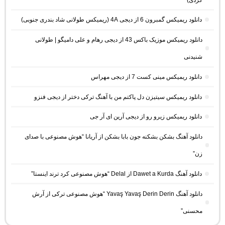
دانلود ریمیکس گمبرون 6 از دیجی 4A (ریمیکس طولانی شاد بندری جنوبی)
دانلود ریمیکس موزیک باکس 43 از دیجی رهام و علی دامیگو | طولانی
شنیدنی
دانلود ریمیکس مینی کست 7 از دیجی مهراس
دانلود ریمیکس سیتیزن دل پاکتم من با آهنگ ترکی دختر از دیجی فنزو
دانلود ریمیکس زیرو رو از دیجی آرین ای آر جی
دانلود آهنگ بشکن بشکنه جون بابا بشکن از آریانا “هوش مصنوعی با صدای
زن”
دانلود آهنگ Dawet a Kurda از Delal “هوش مصنوعی کرد ترند اینستا”
دانلود آهنگ Yavaş Yavaş Derin Derin “هوش مصنوعی ترکی از آرش
محسنی”