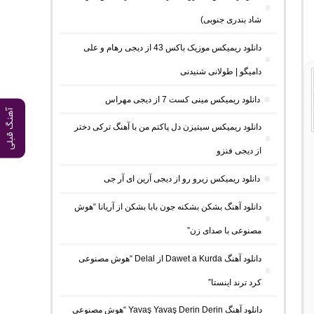
شاد بندری جنوبی)
دانلود ریمیکس موزیک باکس 43 از دیجی رهام و علی
دامیگو | طولانی شنیدنی
دانلود ریمیکس مینی کست 7 از دیجی مهراس
آهنگ قبلی
دانلود ریمیکس سیتیزن دل پاکتم من با آهنگ ترکی دختر
از دیجی فنزو
دانلود ریمیکس زیرو رو از دیجی آرین ای آر جی
دانلود آهنگ بشکن بشکنه جون بابا بشکن از آریانا “هوش
مصنوعی با صدای زن”
دانلود آهنگ Dawet a Kurda از Delal “هوش مصنوعی
کرد ترند اینستا”
دانلود آهنگ Yavaş Yavaş Derin Derin “هوش مصنوعی