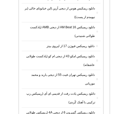
دانلود ریمکیس هوس از دیجی آرین (این خیابونای خالی (بر
نیومدم از پست))
دانلود ریمیکس AM Beat 16 از دیجی AMB (پادکست
طولانی شنیدنی)
دانلود ریمیکس فیوژن 17 از لیروی بیتز
دانلود ریمیکس امکو 43 از دیجی ام کو (پادکست طولانی
عاشقانه)
دانلود ریمیکس تهران فیت 55 از دیجی باربد و محمد
موریانی
دانلود ریمیکس یادت رفت از قدیمی ای آی (ریمیکس رپ
ترکیبی با آهنک کُردی)
دانلود ریمیکس گمبرون 6 از دیجی 4A (ریمیکس طولانی