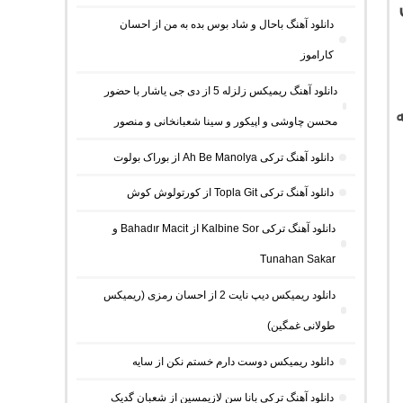
دانلود آهنگ باحال و شاد بوس بده به من از احسان
کاراموز
دانلود آهنگ ریمیکس زلزله 5 از دی جی یاشار با حضور
ه
محسن چاوشی و اپیکور و سینا شعبانخانی و منصور
دانلود آهنگ ترکی Ah Be Manolya از بوراک بولوت
دانلود آهنگ ترکی Topla Git از کورتولوش کوش
دانلود آهنگ ترکی Kalbine Sor از Bahadır Macit و
Tunahan Sakar
دانلود ریمیکس دیپ نایت 2 از احسان رمزی (ریمیکس
طولانی غمگین)
دانلود ریمیکس دوست دارم خستم نکن از سایه
دانلود آهنگ ترکی بانا سن لازیمسین از شعبان گدیک