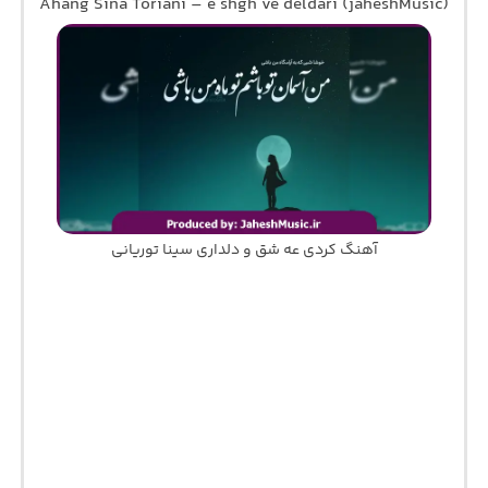
Ahang Sina Toriani – e shgh ve deldari (jaheshMusic)
آهنگ کردی عه شق و دلداری سینا توریانی