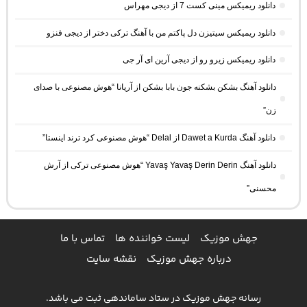
دانلود ریمیکس مینی کست 7 از دیجی مهراس
دانلود ریمیکس سیتیزن دل پاکتم من با آهنگ ترکی دختر از دیجی فنزو
دانلود ریمیکس زیرو رو از دیجی آرین ای آر جی
دانلود آهنگ بشکن بشکنه جون بابا بشکن از آریانا “هوش مصنوعی با صدای
زن”
دانلود آهنگ Dawet a Kurda از Delal “هوش مصنوعی کرد ترند اینستا”
دانلود آهنگ Yavaş Yavaş Derin Derin “هوش مصنوعی ترکی از آرش
محسنی”
جهش موزیک
لیست خواننده ها
تماس با ما
درباره جهش موزیک
نقشه سایت
رسانه جهش موزیک در ستاد ساماندهی ثبت می باشد.