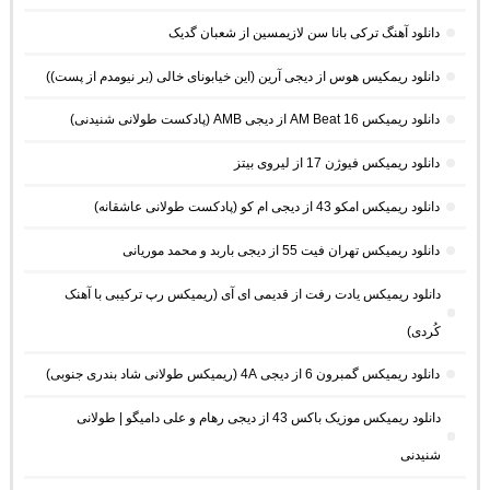
دانلود آهنگ ترکی بانا سن لازیمسین از شعبان گدیک
دانلود ریمکیس هوس از دیجی آرین (این خیابونای خالی (بر نیومدم از پست))
دانلود ریمیکس AM Beat 16 از دیجی AMB (پادکست طولانی شنیدنی)
دانلود ریمیکس فیوژن 17 از لیروی بیتز
دانلود ریمیکس امکو 43 از دیجی ام کو (پادکست طولانی عاشقانه)
دانلود ریمیکس تهران فیت 55 از دیجی باربد و محمد موریانی
دانلود ریمیکس یادت رفت از قدیمی ای آی (ریمیکس رپ ترکیبی با آهنک
کُردی)
دانلود ریمیکس گمبرون 6 از دیجی 4A (ریمیکس طولانی شاد بندری جنوبی)
دانلود ریمیکس موزیک باکس 43 از دیجی رهام و علی دامیگو | طولانی
شنیدنی