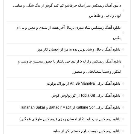
دانلود آهنگ ریمیکس سر اینکه حرفاشو کم کنم گوش از بیگ شگی و سامی
لون و ناجی و طاهاس
دانلود آهنگ ریمیکس شاد بندری تریبال آخر هفته از سندی و معین و تی ام
بکس
دانلود آهنگ باحال و شاد بوس بده به من از احسان کاراموز
دانلود آهنگ ریمیکس زلزله 5 از دی جی یاشار با حضور محسن چاوشی و
اپیکور و سینا شعبانخانی و منصور
دانلود آهنگ ترکی Ah Be Manolya از بوراک بولوت
دانلود آهنگ ترکی Topla Git از کورتولوش کوش
دانلود آهنگ ترکی Kalbine Sor از Bahadır Macit و Tunahan Sakar
دانلود ریمیکس دیپ نایت 2 از احسان رمزی (ریمیکس طولانی غمگین)
دانلود ریمیکس دوست دارم خستم نکن از سایه