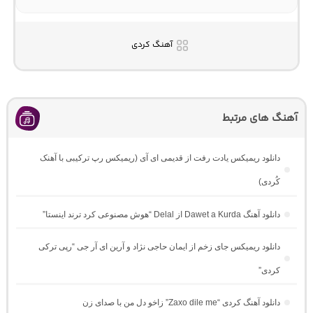
آهنگ کردی
آهنگ های مرتبط
دانلود ریمیکس یادت رفت از قدیمی ای آی (ریمیکس رپ ترکیبی با آهنک
کُردی)
دانلود آهنگ Dawet a Kurda از Delal “هوش مصنوعی کرد ترند اینستا”
دانلود ریمیکس جای زخم از ایمان حاجی نژاد و آرین ای آر جی “رپی ترکی
کردی”
دانلود آهنگ کردی “Zaxo dile me” زاخو دل من با صدای زن