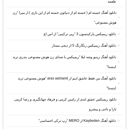
طعمه
دانلود آهنگ خسته ام ( خسته ام از دنیاتون خسته ام از این بازی ) از میرا “زن
هوش مصنوعی”
دانلود ریمیکس پارکینسون 3 “رپی ترکیبی” از اس اچ
دانلود آهنگ ریمیکس رنگارنگ 5 از دیجی ممتاز
دانلود آهنگ زینبو وشه لیلا “ریمیکس با صدای زن هوش مصنوعی بندری ترند
اینستا”
دانلود آهنگ من فقط عاشق اینم از aras arjmand “هوش مصنوعی ترند
اینستا”
دانلود ریمیکس عشق ابدی از رامین کرمی و فرهاد جهانگیری و رضا کرمی
تارا و ناجی و پیشرو
دانلود آهنگ Kaybeden از MERO “رپ ترکی احساسی”