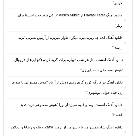
کردی”
دانلود آهنگ Havası Yeter از Alisch Music “ترکی ترند جدید اینستا برای
ریلز”
دانلود آهنگ ﻗﺪم ﭼﻪ رﻳﺰه ﻣﻴﺰه ﻣﻴﮕﻦ اﻃﻮار ﻣﻴﺮﻳﺰه از آرمین نصرتی “ترند
اینستا”
دانلود آهنگ امشب مثل هر شب دوباره برات گریه کردم (کجایی) از فرووال
“هوش مصنوعی با صدای زن”
دانلود آهنگ در کارگه کوزه گری رفتم دوش از آریانا “هوش مصنوعی با صدای
زن خیام خوانی بوشهری”
دانلود آهنگ اسمت اومد و قلبم نمیزد از نورا “هوش مصنوعی ترند جدید
اینستا”
دانلود آهنگ شاد همسر من تاج سر من از آرمین 2afm و تتلو و رضایا و اردلان