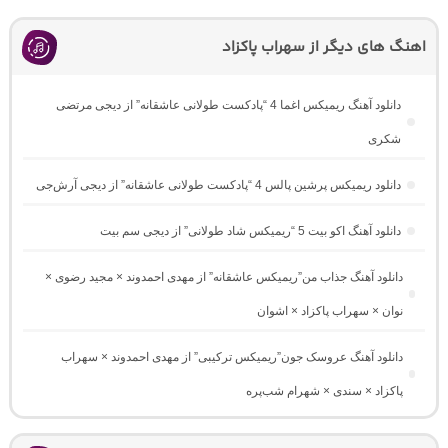
اهنگ های دیگر از سهراب پاکزاد
دانلود آهنگ ریمیکس اغما 4 “پادکست طولانی عاشقانه” از دیجی مرتضی
شکری
دانلود ریمیکس پرشین پالس 4 “پادکست طولانی عاشقانه” از دیجی آرش‌جی
دانلود آهنگ اکو بیت 5 “ریمیکس شاد طولانی” از دیجی سم بیت
دانلود آهنگ جذاب من”ریمیکس عاشقانه” از مهدی احمدوند × مجید رضوی ×
نوان × سهراب پاکزاد × اشوان
دانلود آهنگ عروسک جون”ریمیکس ترکیبی” از مهدی احمدوند × سهراب
پاکزاد × سندی × شهرام شب‌پره