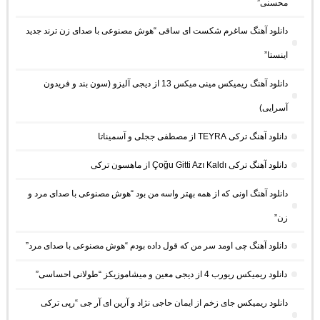
محسنی”
دانلود آهنگ ساغرم شکست ای ساقی “هوش مصنوعی با صدای زن ترند جدید
اینستا”
دانلود آهنگ ریمیکس مینی میکس 13 از دیجی آلیزو (سون بند و فریدون
آسرایی)
دانلود آهنگ ترکی TEYRA از مصطفی ججلی و آسمیناتا
دانلود آهنگ ترکی Çoğu Gitti Azı Kaldı از ماهسون ترکی
دانلود آهنگ اونی که از همه بهتر واسه من بود “هوش مصنوعی با صدای مرد و
زن”
دانلود آهنگ چی اومد سر من که قول داده بودم “هوش مصنوعی با صدای مرد”
دانلود ریمیکس ریورب 4 از دیجی معین و میشاموزیکز “طولانی احساسی”
دانلود ریمیکس جای زخم از ایمان حاجی نژاد و آرین ای آر جی “رپی ترکی