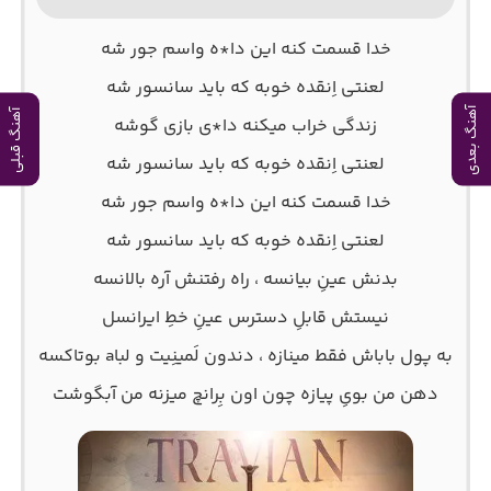
خدا قسمت کنه این دا*ه واسم جور شه
لعنتی اِنقده خوبه که باید سانسور شه
آهنگ بعدی
آهنگ قبلی
زندگی خراب میکنه دا*ی بازی گوشه
لعنتی اِنقده خوبه که باید سانسور شه
خدا قسمت کنه این دا*ه واسم جور شه
لعنتی اِنقده خوبه که باید سانسور شه
بدنش عینِ بیانسه ، راه رفتنش آره بالانسه
نیستش قابلِ دسترس عینِ خطِ ایرانسل
به پول باباش فقط مینازه ، دندون لَمینِیت و لباa بوتاکسه
دهن من بویِ پیازه چون اون بِرانچ میزنه من آبگوشت