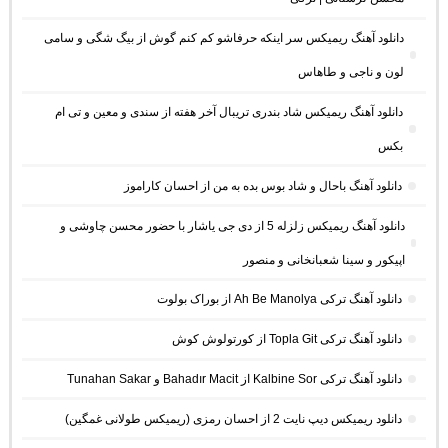
دانلود آهنگ ریمیکس سر اینکه حرفاشو کم کنم گوش از بیگ شگی و سامی
لون و ناجی و طاهاس
دانلود آهنگ ریمیکس شاد بندری تریبال آخر هفته از سندی و معین و تی ام
بکس
دانلود آهنگ باحال و شاد بوس بده به من از احسان کاراموز
دانلود آهنگ ریمیکس زلزله 5 از دی جی یاشار با حضور محسن چاوشی و
اپیکور و سینا شعبانخانی و منصور
دانلود آهنگ ترکی Ah Be Manolya از بوراک بولوت
دانلود آهنگ ترکی Topla Git از کورتولوش کوش
دانلود آهنگ ترکی Kalbine Sor از Bahadır Macit و Tunahan Sakar
دانلود ریمیکس دیپ نایت 2 از احسان رمزی (ریمیکس طولانی غمگین)