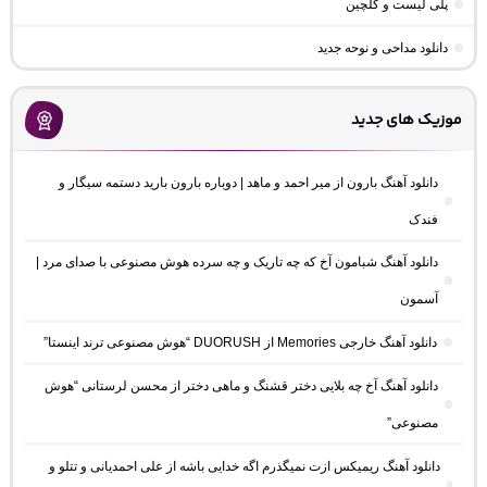
پلی لیست و گلچین
دانلود مداحی و نوحه جدید
موزیک های جدید
دانلود آهنگ بارون از میر احمد و ماهد | دوباره بارون بارید دستمه سیگار و
فندک
دانلود آهنگ شبامون آخ که چه تاریک و چه سرده هوش مصنوعی با صدای مرد |
آسمون
دانلود آهنگ خارجی Memories از DUORUSH “هوش مصنوعی ترند اینستا”
دانلود آهنگ آخ چه بلایی دختر قشنگ و ماهی دختر از محسن لرستانی “هوش
مصنوعی”
دانلود آهنگ ریمیکس ازت نمیگذرم اگه خدایی باشه از علی احمدیانی و تتلو و