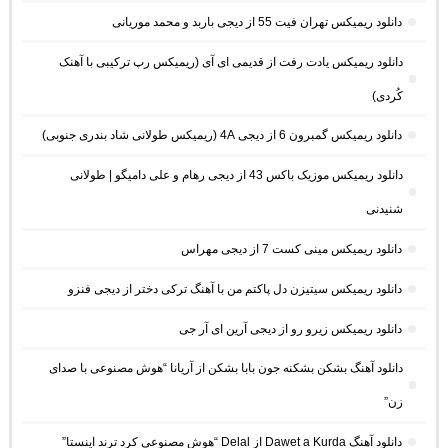
دانلود ریمیکس تهران فیت 55 از دیجی باربد و محمد موریانی
دانلود ریمیکس یادت رفت از قدیمی ای آی (ریمیکس رپ ترکیبی با آهنک
کُردی)
دانلود ریمیکس گمبرون 6 از دیجی 4A (ریمیکس طولانی شاد بندری جنوبی)
دانلود ریمیکس موزیک باکس 43 از دیجی رهام و علی دامیگو | طولانی
شنیدنی
دانلود ریمیکس مینی کست 7 از دیجی مهراس
دانلود ریمیکس سیتیزن دل پاکتم من با آهنگ ترکی دختر از دیجی فنزو
دانلود ریمیکس زیرو رو از دیجی آرین ای آر جی
دانلود آهنگ بشکن بشکنه جون بابا بشکن از آریانا “هوش مصنوعی با صدای
زن”
دانلود آهنگ Dawet a Kurda از Delal “هوش مصنوعی کرد ترند اینستا”