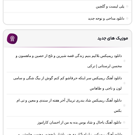
پلی لیست و گلچین
دانلود مداحی و نوحه جدید
موزیک های جدید
دانلود ریمیکس بلالیم بنیم زندگی قصه شیرین و تلخ از حصین و ماهسون و
محسن لرستانی | ترکی
دانلود آهنگ ریمیکس سر اینکه حرفاشو کم کنم گوش از بیگ شگی و سامی
لون و ناجی و طاهاس
دانلود آهنگ ریمیکس شاد بندری تریبال آخر هفته از سندی و معین و تی ام
بکس
دانلود آهنگ باحال و شاد بوس بده به من از احسان کاراموز
دانلود آهنگ ریمیکس زلزله 5 از دی جی یاشار با حضور محسن چاوشی و