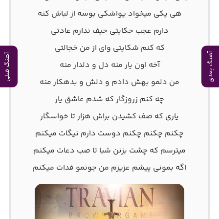
هی یکی میخواد یواشکی بوسه از لباش کنه
دارم عجب حکایتی حیف ندارم عادتی
که کنم شکایتی وای از من خجالتی
آهنگ بعدی
آهنگ قبلی
آخه اون یار منه دل و دلدار منه
من دلمو بهش دادم و دلش و بدهکار منه
چه کنم زروزگار که شدم عاشق یار
یاری که صف کشیدن براش هزار تا خواسگار
چکنم چکنم چکنم دوست دارم نیگات میکنم
میترسم که چشت بزنن شبا تا صب دعات میکنم
اگه بمونی پیشم عزیزم من جونمو فدات میکنم