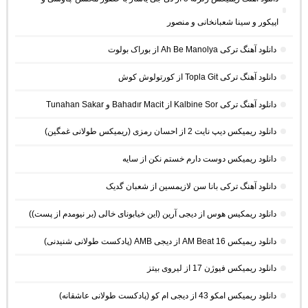
اپیکور و سینا شعبانخانی و منصور
دانلود آهنگ ترکی Ah Be Manolya از بوراک بولوت
دانلود آهنگ ترکی Topla Git از کورتولوش کوش
دانلود آهنگ ترکی Kalbine Sor از Bahadır Macit و Tunahan Sakar
دانلود ریمیکس دیپ نایت 2 از احسان رمزی (ریمیکس طولانی غمگین)
دانلود ریمیکس دوست دارم خستم نکن از سایه
دانلود آهنگ ترکی بانا سن لازیمسین از شعبان گدیک
دانلود ریمکیس هوس از دیجی آرین (این خیابونای خالی (بر نیومدم از پست))
دانلود ریمیکس AM Beat 16 از دیجی AMB (پادکست طولانی شنیدنی)
دانلود ریمیکس فیوژن 17 از لیروی بیتز
دانلود ریمیکس امکو 43 از دیجی ام کو (پادکست طولانی عاشقانه)