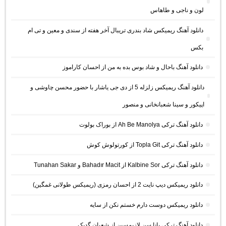
لون و ناجی و طاهاس
دانلود آهنگ ریمیکس شاد بندری تریبال آخر هفته از سندی و معین و تی ام
بکس
دانلود آهنگ باحال و شاد بوس بده به من از احسان کاراموز
دانلود آهنگ ریمیکس زلزله 5 از دی جی یاشار با حضور محسن چاوشی و
اپیکور و سینا شعبانخانی و منصور
دانلود آهنگ ترکی Ah Be Manolya از بوراک بولوت
دانلود آهنگ ترکی Topla Git از کورتولوش کوش
دانلود آهنگ ترکی Kalbine Sor از Bahadır Macit و Tunahan Sakar
دانلود ریمیکس دیپ نایت 2 از احسان رمزی (ریمیکس طولانی غمگین)
دانلود ریمیکس دوست دارم خستم نکن از سایه
دانلود آهنگ ترکی بانا سن لازیمسین از شعبان گدیک