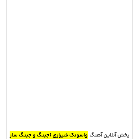
پخش آنلاین آهنگ
واسونک شیرازی (جینگ و جینگ ساز