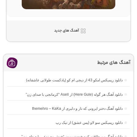
آهنگ های جدید
آهنگ های مرتبط
دانلود ریمیکس امکو 43 از دیجی ام کو (پادکست طولانی عاشقانه)
دانلود آهنگ هر گوله (Here Gule) از Asell “کرمانجی با صدای زن”
دانلود آهنگ دختر ایرونی که ناز و دلبری از themehro – KaKa
دانلود ریمیکس سو لاو (پس عشق) از تیک رپ
دانلود آهنگ من طاقتم کمه خودت بمون “هوش مصنوعی با صدای زن”