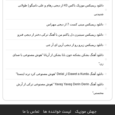
دانلود ریمیکس موزیک باکس 43 از دیجی رهام و علی دامیگو | طولانی
شنیدنی
دانلود ریمیکس مینی کست 7 از دیجی مهراس
دانلود ریمیکس سیتیزن دل پاکتم من با آهنگ ترکی دختر از دیجی فنزو
دانلود ریمیکس زیرو رو از دیجی آرین ای آر جی
دانلود آهنگ بشکن بشکنه جون بابا بشکن از آریانا “هوش مصنوعی با صدای
زن”
دانلود آهنگ Dawet a Kurda از Delal “هوش مصنوعی کرد ترند اینستا”
دانلود آهنگ Yavaş Yavaş Derin Derin “هوش مصنوعی ترکی از آرش
محسنی”
جهش موزیک
لیست خواننده ها
تماس با ما