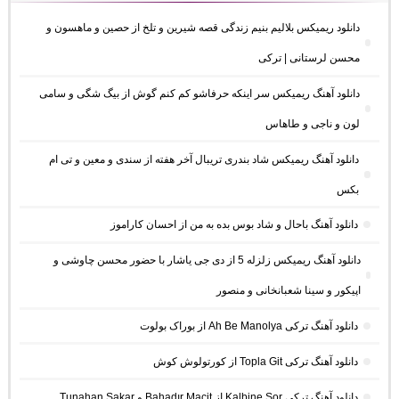
دانلود ریمیکس بلالیم بنیم زندگی قصه شیرین و تلخ از حصین و ماهسون و
محسن لرستانی | ترکی
دانلود آهنگ ریمیکس سر اینکه حرفاشو کم کنم گوش از بیگ شگی و سامی
لون و ناجی و طاهاس
دانلود آهنگ ریمیکس شاد بندری تریبال آخر هفته از سندی و معین و تی ام
بکس
دانلود آهنگ باحال و شاد بوس بده به من از احسان کاراموز
دانلود آهنگ ریمیکس زلزله 5 از دی جی یاشار با حضور محسن چاوشی و
اپیکور و سینا شعبانخانی و منصور
دانلود آهنگ ترکی Ah Be Manolya از بوراک بولوت
دانلود آهنگ ترکی Topla Git از کورتولوش کوش
دانلود آهنگ ترکی Kalbine Sor از Bahadır Macit و Tunahan Sakar