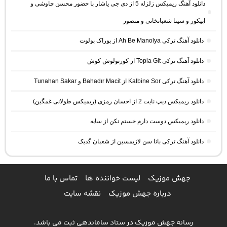
دانلود آهنگ ریمیکس زلزله 5 از دی جی یاشار با حضور محسن چاوشی و
اپیکور و سینا شعبانخانی و منصور
دانلود آهنگ ترکی Ah Be Manolya از بوراک بولوت
دانلود آهنگ ترکی Topla Git از کورتولوش کوش
دانلود آهنگ ترکی Kalbine Sor از Bahadır Macit و Tunahan Sakar
دانلود ریمیکس دیپ نایت 2 از احسان رمزی (ریمیکس طولانی غمگین)
دانلود ریمیکس دوست دارم خستم نکن از سایه
دانلود آهنگ ترکی بانا سن لازیمسین از شعبان گدیک
جهش موزیک
لیست خواننده ها
تماس با ما
درباره جهش موزیک
نقشه سایت
رسانه جهش موزیک در ستاد ساماندهی ثبت می باشد.