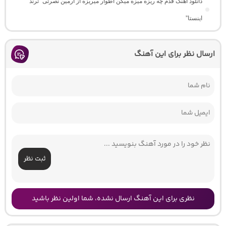
دانلود آهنگ ﻗﺪم ﭼﻪ رﻳﺰه ﻣﻴﺰه ﻣﻴﮕﻦ اﻃﻮار ﻣﻴﺮﻳﺰه از آرمین نصرتی “ترند
اینستا”
ارسال نظر برای این آهنگ
ثبت نظر
نظری برای این آهنگ ارسال نشده، شما اولین نظر باشید