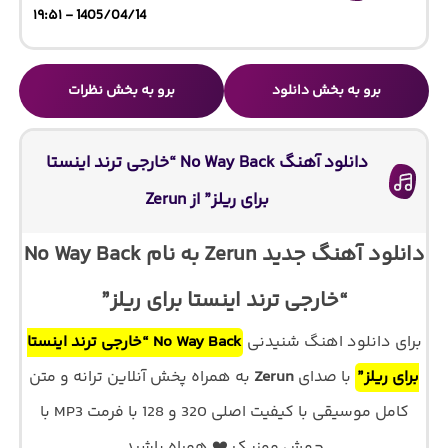
1405/04/14 - ۱۹:۵۱
برو به بخش دانلود
برو به بخش نظرات
دانلود آهنگ No Way Back “خارجی ترند اینستا
برای ریلز” از Zerun
دانلود آهنگ جدید Zerun به نام No Way Back
“خارجی ترند اینستا برای ریلز”
برای دانلود اهنگ شنیدنی
No Way Back “خارجی ترند اینستا
برای ریلز”
با صدای
Zerun
به همراه پخش آنلاین ترانه و متن
کامل موسیقی با کیفیت اصلی 320 و 128 با فرمت MP3 با
جهش موزیک ❤️ همراه باشید