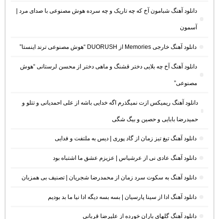
دانلود آهنگ شبامون آخ که چه تاریک و چه سرده هوش مصنوعی با صدای مرد |
آسمون
دانلود آهنگ خارجی Memories از DUORUSH “هوش مصنوعی ترند اینستا”
دانلود آهنگ آخ چه بلایی دختر قشنگ و ماهی دختر از محسن لرستانی “هوش
مصنوعی”
دانلود آهنگ ریمیکس ازت نمیگذرم اگه خدایی باشه از علی احمدیانی و تتلو و
حمیدرضا بابایی و حصین و بیگ شگی
دانلود آهنگ تیغ تیز زمان از گاد پوری | دیس به ملتفت و فدایی
دانلود آهنگ عادی نی از عرشیاس | عزیزم عشق ما اشتباه بود
دانلود آهنگ به سکوت سرد زمان از محمدرضا شجریان | تصنیف بی همزبان
دانلود آهنگ ادا از سینا پارسیان | بسه بسه دیگه ادا نیا ما بد بودیم
دانلود آهنگ گلهای باران خورده از علیرضا قربانی