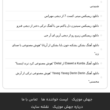
شنیدنی
دانلود ریمیکس مینی کست 7 از دیجی مهراس
دانلود ریمیکس سیتیزن دل پاکتم من با آهنگ ترکی دختر از دیجی فنزو
دانلود ریمیکس زیرو رو از دیجی آرین ای آر جی
دانلود آهنگ بشکن بشکنه جون بابا بشکن از آریانا “هوش مصنوعی با صدای
زن”
دانلود آهنگ Dawet a Kurda از Delal “هوش مصنوعی کرد ترند اینستا”
دانلود آهنگ Yavaş Yavaş Derin Derin “هوش مصنوعی ترکی از آرش
محسنی”
جهش موزیک
لیست خواننده ها
تماس با ما
درباره جهش موزیک
نقشه سایت