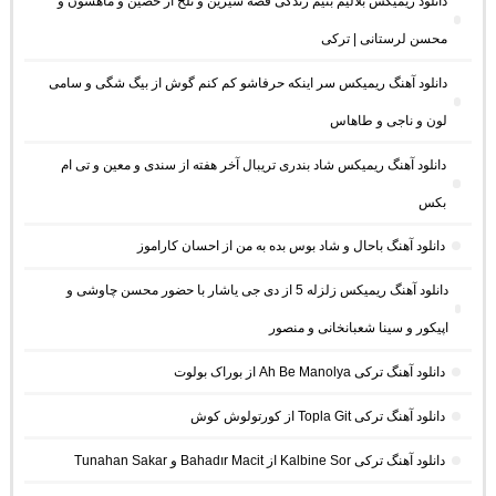
دانلود ریمیکس بلالیم بنیم زندگی قصه شیرین و تلخ از حصین و ماهسون و
محسن لرستانی | ترکی
دانلود آهنگ ریمیکس سر اینکه حرفاشو کم کنم گوش از بیگ شگی و سامی
لون و ناجی و طاهاس
دانلود آهنگ ریمیکس شاد بندری تریبال آخر هفته از سندی و معین و تی ام
بکس
دانلود آهنگ باحال و شاد بوس بده به من از احسان کاراموز
دانلود آهنگ ریمیکس زلزله 5 از دی جی یاشار با حضور محسن چاوشی و
اپیکور و سینا شعبانخانی و منصور
دانلود آهنگ ترکی Ah Be Manolya از بوراک بولوت
دانلود آهنگ ترکی Topla Git از کورتولوش کوش
دانلود آهنگ ترکی Kalbine Sor از Bahadır Macit و Tunahan Sakar