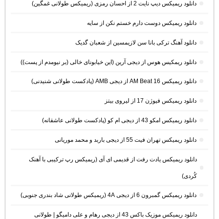
دانلود ریمیکس دیپ نایت 2 از احسان رمزی (ریمیکس طولانی غمگین)
دانلود ریمیکس دوست دارم خستم نکن از سایه
دانلود آهنگ ترکی بانا سن لازیمسین از شعبان گدیک
دانلود ریمکیس هوس از دیجی آرین (این خیابونای خالی (بر نیومدم از پست))
دانلود ریمیکس AM Beat 16 از دیجی AMB (پادکست طولانی شنیدنی)
دانلود ریمیکس فیوژن 17 از لیروی بیتز
دانلود ریمیکس امکو 43 از دیجی ام کو (پادکست طولانی عاشقانه)
دانلود ریمیکس تهران فیت 55 از دیجی باربد و محمد موریانی
دانلود ریمیکس یادت رفت از قدیمی ای آی (ریمیکس رپ ترکیبی با آهنک
کُردی)
دانلود ریمیکس گمبرون 6 از دیجی 4A (ریمیکس طولانی شاد بندری جنوبی)
دانلود ریمیکس موزیک باکس 43 از دیجی رهام و علی دامیگو | طولانی