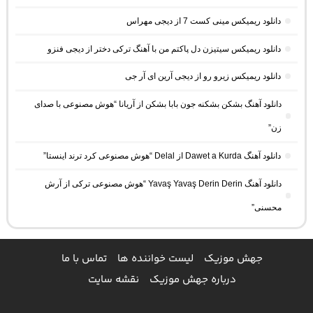
دانلود ریمیکس مینی کست 7 از دیجی مهراس
دانلود ریمیکس سیتیزن دل پاکتم من با آهنگ ترکی دختر از دیجی فنزو
دانلود ریمیکس زیرو رو از دیجی آرین ای آر جی
دانلود آهنگ بشکن بشکنه جون بابا بشکن از آریانا “هوش مصنوعی با صدای
زن”
دانلود آهنگ Dawet a Kurda از Delal “هوش مصنوعی کرد ترند اینستا”
دانلود آهنگ Yavaş Yavaş Derin Derin “هوش مصنوعی ترکی از آرش
محسنی”
جهش موزیک
لیست خواننده ها
تماس با ما
درباره جهش موزیک
نقشه سایت