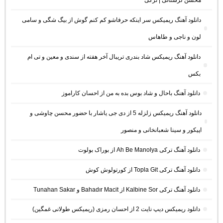
محسن لرستانی | ترکی
دانلود آهنگ ریمیکس سر اینکه حرفاشو کم کنم گوش از بیگ شگی و سامی
لون و ناجی و طاهاس
دانلود آهنگ ریمیکس شاد بندری تریبال آخر هفته از سندی و معین و تی ام
بکس
دانلود آهنگ باحال و شاد بوس بده به من از احسان کاراموز
دانلود آهنگ ریمیکس زلزله 5 از دی جی یاشار با حضور محسن چاوشی و
اپیکور و سینا شعبانخانی و منصور
دانلود آهنگ ترکی Ah Be Manolya از بوراک بولوت
دانلود آهنگ ترکی Topla Git از کورتولوش کوش
دانلود آهنگ ترکی Kalbine Sor از Bahadır Macit و Tunahan Sakar
دانلود ریمیکس دیپ نایت 2 از احسان رمزی (ریمیکس طولانی غمگین)