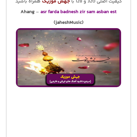
کیفیت اصلی 320 و 128 با
جهش موزیک
همراه باشید
Ahang
–
asr farda badnesh zir sam asban est
(jaheshMusic)