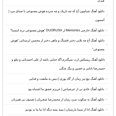
فندک
دانلود آهنگ شبامون آخ که چه تاریک و چه سرده هوش مصنوعی با صدای مرد |
آسمون
دانلود آهنگ خارجی Memories از DUORUSH “هوش مصنوعی ترند اینستا”
دانلود آهنگ آخ چه بلایی دختر قشنگ و ماهی دختر از محسن لرستانی “هوش
مصنوعی”
دانلود آهنگ ریمیکس ازت نمیگذرم اگه خدایی باشه از علی احمدیانی و تتلو و
حمیدرضا بابایی و حصین و بیگ شگی
دانلود آهنگ تیغ تیز زمان از گاد پوری | دیس به ملتفت و فدایی
دانلود آهنگ عادی نی از عرشیاس | عزیزم عشق ما اشتباه بود
دانلود آهنگ به سکوت سرد زمان از محمدرضا شجریان | تصنیف بی همزبان
دانلود آهنگ ادا از سینا پارسیان | بسه بسه دیگه ادا نیا ما بد بودیم