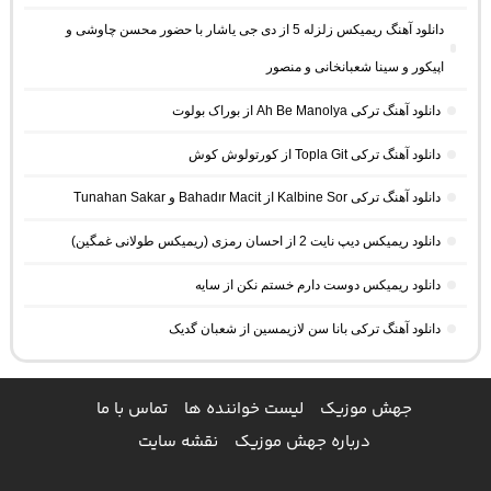
دانلود آهنگ ریمیکس زلزله 5 از دی جی یاشار با حضور محسن چاوشی و
اپیکور و سینا شعبانخانی و منصور
دانلود آهنگ ترکی Ah Be Manolya از بوراک بولوت
دانلود آهنگ ترکی Topla Git از کورتولوش کوش
دانلود آهنگ ترکی Kalbine Sor از Bahadır Macit و Tunahan Sakar
دانلود ریمیکس دیپ نایت 2 از احسان رمزی (ریمیکس طولانی غمگین)
دانلود ریمیکس دوست دارم خستم نکن از سایه
دانلود آهنگ ترکی بانا سن لازیمسین از شعبان گدیک
جهش موزیک
لیست خواننده ها
تماس با ما
درباره جهش موزیک
نقشه سایت