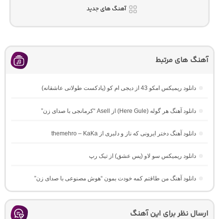
آهنگ های جدید
آهنگ های مرتبط
دانلود ریمیکس امکو 43 از دیجی ام کو (پادکست طولانی عاشقانه)
دانلود آهنگ هر گوله (Here Gule) از Asell “کرمانجی با صدای زن”
دانلود آهنگ دختر ایرونی که ناز و دلبری از themehro – KaKa
دانلود ریمیکس سو لاو (پس عشق) از تیک رپ
دانلود آهنگ من طاقتم کمه خودت بمون “هوش مصنوعی با صدای زن”
ارسال نظر برای این آهنگ