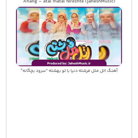
Ahang – atal matal fereshte (jaheshMusic)
آهنگ اتل متل فرشته دنیا با تو بهشته “سرود بچگانه”