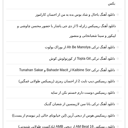
بکس
دانلود آهنگ باحال و شاد بوس بده به من از احسان کاراموز
دانلود آهنگ ریمیکس زلزله 5 از دی جی یاشار با حضور محسن چاوشی و
اپیکور و سینا شعبانخانی و منصور
دانلود آهنگ ترکی Ah Be Manolya از بوراک بولوت
دانلود آهنگ ترکی Topla Git از کورتولوش کوش
دانلود آهنگ ترکی Kalbine Sor از Bahadır Macit و Tunahan Sakar
دانلود ریمیکس دیپ نایت 2 از احسان رمزی (ریمیکس طولانی غمگین)
دانلود ریمیکس دوست دارم خستم نکن از سایه
دانلود آهنگ ترکی بانا سن لازیمسین از شعبان گدیک
دانلود ریمکیس هوس از دیجی آرین (این خیابونای خالی (بر نیومدم از پست))
دانلود ریمیکس AM Beat 16 از دیجی AMB (پادکست طولانی شنیدنی)