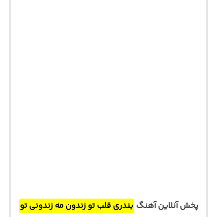
پخش آنلاین آهنگ
بندری قلب تو زندون مه زندونی تو