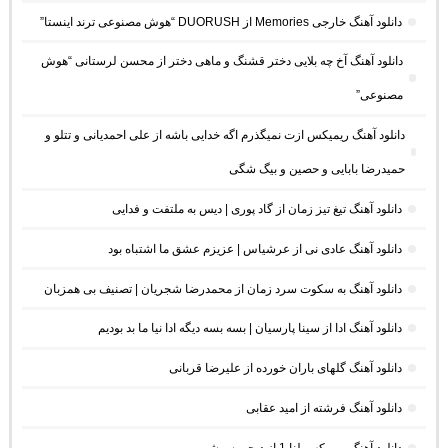
دانلود آهنگ خارجی Memories از DUORUSH “هوش مصنوعی ترند اینستا”
دانلود آهنگ آخ چه بلایی دختر قشنگ و ماهی دختر از محسن لرستانی “هوش
مصنوعی”
دانلود آهنگ ریمیکس ازت نمیگذرم اگه خدایی باشه از علی احمدیانی و تتلو و
حمیدرضا بابایی و حصین و بیگ شگی
دانلود آهنگ تیغ تیز زمان از گاد پوری | دیس به ملتفت و فدایی
دانلود آهنگ عادی نی از عرشیاس | عزیزم عشق ما اشتباه بود
دانلود آهنگ به سکوت سرد زمان از محمدرضا شجریان | تصنیف بی همزبان
دانلود آهنگ ادا از سینا پارسیان | بسه بسه دیگه ادا نیا ما بد بودیم
دانلود آهنگ گلهای باران خورده از علیرضا قربانی
دانلود آهنگ فرشته از امید عقابی
دانلود آهنگ ریمیکس لنا 1 از دیجی سوشی