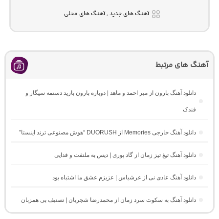
آهنگ های جدید , آهنگ های محلی
آهنگ های مرتبط
دانلود آهنگ بارون از میر احمد و ماهد | دوباره بارون بارید دستمه سیگار و
فندک
دانلود آهنگ خارجی Memories از DUORUSH “هوش مصنوعی ترند اینستا”
دانلود آهنگ تیغ تیز زمان از گاد پوری | دیس به ملتفت و فدایی
دانلود آهنگ عادی نی از عرشیاس | عزیزم عشق ما اشتباه بود
دانلود آهنگ به سکوت سرد زمان از محمدرضا شجریان | تصنیف بی همزبان