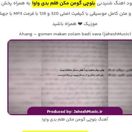
لود اهنگ شنیدنی
بلوچی گومن مکن ظلم بدی واوا
به همراه پخش
آنلاین ترانه و متن کامل موسیقی با کیفیت اصلی 320 و 128 با
موزیک ❤️ همراه باشید
Ahang – gomen makan zolam badi vava (jaheshMusic)
آهنگ بلوچی گومن مکن ظلم بدی واوا