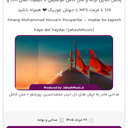
پخش آنلاین ترانه و متن کامل موسیقی با کیفیت اصلی 320 و
128 با فرمت MP3 با جهش موزیک ❤️ همراه باشید
Ahang Mohammad Hossein Pouyanfar – madar be tapesh
haye del heydar (jaheshMusic)
مداحی مادر به تپش های دل حیدر محمدحسین پویانفر + متن کامل
۲۷ خرداد ۱۴۰۵
مداحی و نوحه