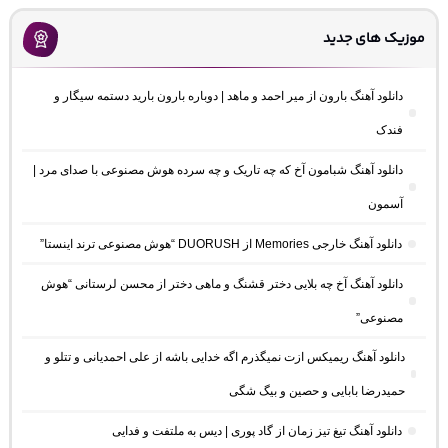
موزیک های جدید
دانلود آهنگ بارون از میر احمد و ماهد | دوباره بارون بارید دستمه سیگار و
فندک
دانلود آهنگ شبامون آخ که چه تاریک و چه سرده هوش مصنوعی با صدای مرد |
آسمون
دانلود آهنگ خارجی Memories از DUORUSH “هوش مصنوعی ترند اینستا”
دانلود آهنگ آخ چه بلایی دختر قشنگ و ماهی دختر از محسن لرستانی “هوش
مصنوعی”
دانلود آهنگ ریمیکس ازت نمیگذرم اگه خدایی باشه از علی احمدیانی و تتلو و
حمیدرضا بابایی و حصین و بیگ شگی
دانلود آهنگ تیغ تیز زمان از گاد پوری | دیس به ملتفت و فدایی