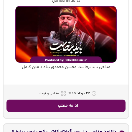
(jaheshMusic)
مداحی باید برخاست محسن محمدی پناه + متن کامل
۲۷ خرداد ۱۴۰۵
مداحی و نوحه
ادامه مطلب
دانلود مداحی دل من گرفته کاش یکم بارون بباره از