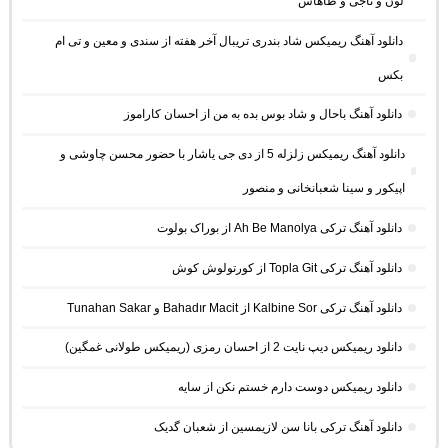
لون و ناجی و طاهاس
دانلود آهنگ ریمیکس شاد بندری تریبال آخر هفته از سندی و معین و تی ام
بکس
دانلود آهنگ باحال و شاد بوس بده به من از احسان کاراموز
دانلود آهنگ ریمیکس زلزله 5 از دی جی یاشار با حضور محسن چاوشی و
اپیکور و سینا شعبانخانی و منصور
دانلود آهنگ ترکی Ah Be Manolya از بوراک بولوت
دانلود آهنگ ترکی Topla Git از کورتولوش کوش
دانلود آهنگ ترکی Kalbine Sor از Bahadır Macit و Tunahan Sakar
دانلود ریمیکس دیپ نایت 2 از احسان رمزی (ریمیکس طولانی غمگین)
دانلود ریمیکس دوست دارم خستم نکن از سایه
دانلود آهنگ ترکی بانا سن لازیمسین از شعبان گدیک