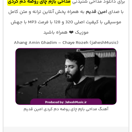
برای دانلود مداحی شنیدنی
مداحی بازم چای روضه دم کردی
با صدای
امین قدیم
به همراه پخش آنلاین ترانه و متن کامل
موسیقی با کیفیت اصلی 320 و 128 با فرمت MP3 با جهش
موزیک ❤️ همراه باشید
Ahang Amin Ghadim – Chaye Rozeh (jaheshMusic)
آهنگ مداحی بازم چای روضه دم کردی امین قدیم