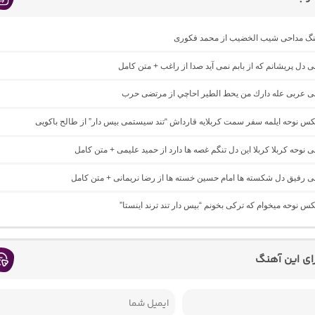
اهنگ مداحی شیب الخضیب از محمد فکوری
حی دل پریشانم که از بابم نمی آید صدا از راغب + متن کامل
احی عربی عله دارك من يحط الطير احاچي از مرتضی حرب
یکس نوحه ایلمه سفر سمت کربلایه قارداش “تند سیستمی بیس دار” از طالح باکویی
حی نوحه کربلا کربلا این دل تنگم غصه ها دارد از حمید علیمی + متن کامل
حی رفیق دل شکسته ها امام حسین خسته ها از رضا نریمانی + متن کامل
یکس نوحه میخوام که ترکی بخونم “بیس دار تند ترند اینستا”
رای این آهنگ