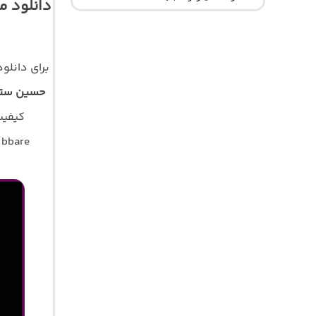
دانلود م
برای دانلو
حسین ستو
کیفیت اصلی 320 و 128 با 
 bbare