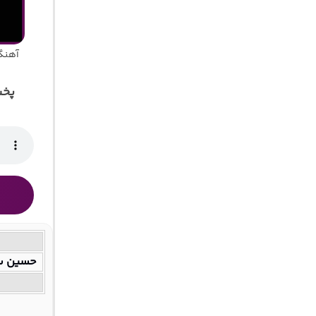
آهنگ
پخش
حسین ست