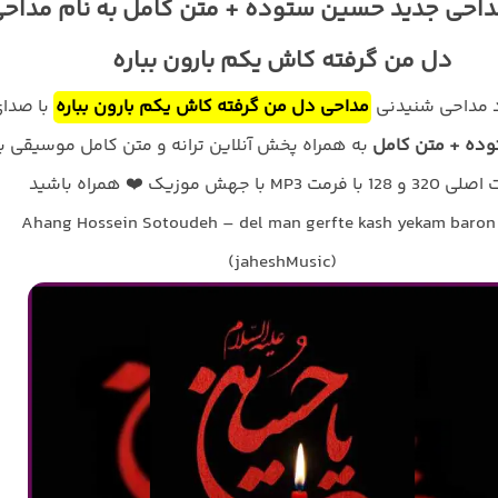
داحی جدید حسین ستوده + متن کامل به نام مداح
دل من گرفته کاش یکم بارون بباره
د مداحی شنیدنی
مداحی دل من گرفته کاش یکم بارون بباره
با صدا
ده + متن کامل
به همراه پخش آنلاین ترانه و متن کامل موسیقی با
فرمت MP3 با جهش موزیک ❤️ همراه باشید
Ahang Hossein Sotoudeh – del man gerfte kash yekam baron
(jaheshMusic)