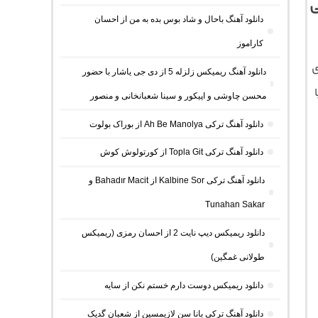
ی
دانلود آهنگ باحال و شاد بوس بده به من از احسان
کاراموز
ی
دانلود آهنگ ریمیکس زلزله 5 از دی جی یاشار با حضور
محسن چاوشی و اپیکور و سینا شعبانخانی و منصور
دانلود آهنگ ترکی Ah Be Manolya از بوراک بولوت
دانلود آهنگ ترکی Topla Git از کورتولوش کوش
دانلود آهنگ ترکی Kalbine Sor از Bahadır Macit و
Tunahan Sakar
دانلود ریمیکس دیپ نایت 2 از احسان رمزی (ریمیکس
طولانی غمگین)
دانلود ریمیکس دوست دارم خستم نکن از سایه
دانلود آهنگ ترکی بانا سن لازیمسین از شعبان گدیک