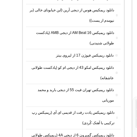
دانلود ریمکیس هوس از دیجی آرین (این خیابونای خالی (بر
نیومدم از پست))
دانلود ریمیکس AM Beat 16 از دیجی AMB (پادکست
طولانی شنیدنی)
دانلود ریمیکس فیوژن 17 از لیروی بیتز
دانلود ریمیکس امکو 43 از دیجی ام کو (پادکست طولانی
عاشقانه)
دانلود ریمیکس تهران فیت 55 از دیجی باربد و محمد
موریانی
دانلود ریمیکس یادت رفت از قدیمی ای آی (ریمیکس رپ
ترکیبی با آهنک کُردی)
دانلود ریمیکس گمبرون 6 از دیجی 4A (ریمیکس طولانی