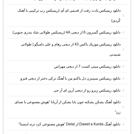
دانلود ریمیکس یادت رفت از قدیمی ای آی (ریمیکس رپ ترکیبی با آهنک
کُردی)
دانلود ریمیکس گمبرون 6 از دیجی 4A (ریمیکس طولانی شاد بندری جنوبی)
دانلود ریمیکس موزیک باکس 43 از دیجی رهام و علی دامیگو | طولانی
شنیدنی
دانلود ریمیکس مینی کست 7 از دیجی مهراس
دانلود ریمیکس سیتیزن دل پاکتم من با آهنگ ترکی دختر از دیجی فنزو
دانلود ریمیکس زیرو رو از دیجی آرین ای آر جی
دانلود آهنگ بشکن بشکنه جون بابا بشکن از آریانا “هوش مصنوعی با صدای
زن”
دانلود آهنگ Dawet a Kurda از Delal “هوش مصنوعی کرد ترند اینستا”