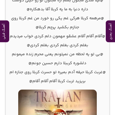
@لیلا شدی مجنون بشم آره مجنون تو رو خیلی دوست
داره دنیا به ما یه کربلا آقا بدهکاره@
@مرهمه کربلا هرکی غم یکی رو خورد من غم کربلا روی
آهنگ بعدی
آهنگ قبلی
جنازم بکشید پرچم کربلا@
@آقام آقام آقام عشقو مهمون دلم کردی خواب میدیدم
بغلم کردی بغلم کردی بغلم کردی@
@بی تو یه لحظه من نمیتونم یعنی محرم زنده میمونم
دلشوره کرببلا دارم حسین جونم@
@غربت کربلا حیفه آدم بمیره تو حسرت کربلا روی جنازه ام
بریزید تربت کربلا آقام آقام آقام@