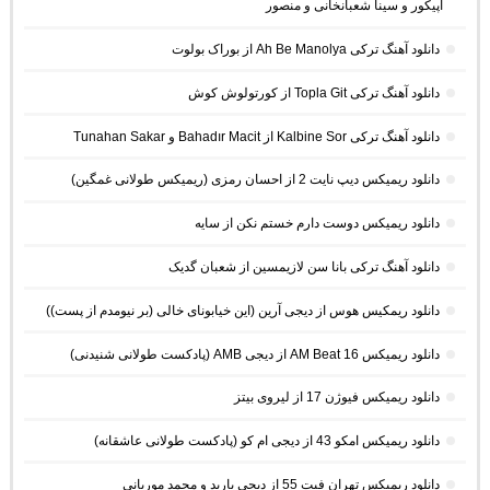
اپیکور و سینا شعبانخانی و منصور
دانلود آهنگ ترکی Ah Be Manolya از بوراک بولوت
دانلود آهنگ ترکی Topla Git از کورتولوش کوش
دانلود آهنگ ترکی Kalbine Sor از Bahadır Macit و Tunahan Sakar
دانلود ریمیکس دیپ نایت 2 از احسان رمزی (ریمیکس طولانی غمگین)
دانلود ریمیکس دوست دارم خستم نکن از سایه
دانلود آهنگ ترکی بانا سن لازیمسین از شعبان گدیک
دانلود ریمکیس هوس از دیجی آرین (این خیابونای خالی (بر نیومدم از پست))
دانلود ریمیکس AM Beat 16 از دیجی AMB (پادکست طولانی شنیدنی)
دانلود ریمیکس فیوژن 17 از لیروی بیتز
دانلود ریمیکس امکو 43 از دیجی ام کو (پادکست طولانی عاشقانه)
دانلود ریمیکس تهران فیت 55 از دیجی باربد و محمد موریانی