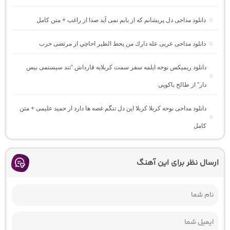
دانلود مداحی دل پریشانم که از بابم نمی آید صدا از راغب + متن کامل
دانلود مداحی عربی عله دارك من يحط الطير احاچي از مرتضی حرب
دانلود ریمیکس نوحه ایلمه سفر سمت کربلایه قارداش “تند سیستمی بیس
دار” از طالح باکویی
دانلود مداحی نوحه کربلا کربلا این دل تنگم غصه ها دارد از حمید علیمی + متن
کامل
ارسال نظر برای این آهنگ