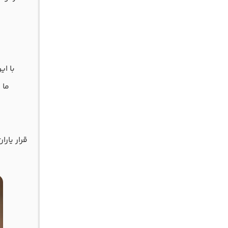
با ای
ما 
قرار یارا