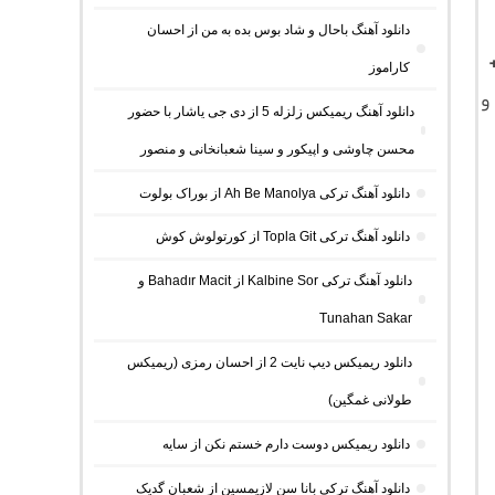
دانلود آهنگ باحال و شاد بوس بده به من از احسان
کاراموز
به همراه پخش آنلاین ترانه و متن کامل موسیقی با کیفیت اصلی 320 و
دانلود آهنگ ریمیکس زلزله 5 از دی جی یاشار با حضور
محسن چاوشی و اپیکور و سینا شعبانخانی و منصور
دانلود آهنگ ترکی Ah Be Manolya از بوراک بولوت
دانلود آهنگ ترکی Topla Git از کورتولوش کوش
دانلود آهنگ ترکی Kalbine Sor از Bahadır Macit و
Tunahan Sakar
دانلود ریمیکس دیپ نایت 2 از احسان رمزی (ریمیکس
طولانی غمگین)
دانلود ریمیکس دوست دارم خستم نکن از سایه
دانلود آهنگ ترکی بانا سن لازیمسین از شعبان گدیک