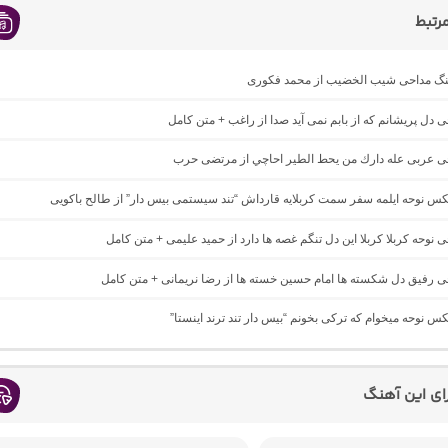
رتبط
اهنگ مداحی شیب الخضیب از محمد فکوری
حی دل پریشانم که از بابم نمی آید صدا از راغب + متن کامل
احی عربی عله دارك من يحط الطير احاچي از مرتضی حرب
یکس نوحه ایلمه سفر سمت کربلایه قارداش “تند سیستمی بیس دار” از طالح باکویی
حی نوحه کربلا کربلا این دل تنگم غصه ها دارد از حمید علیمی + متن کامل
حی رفیق دل شکسته ها امام حسین خسته ها از رضا نریمانی + متن کامل
یکس نوحه میخوام که ترکی بخونم “بیس دار تند ترند اینستا”
رای این آهنگ