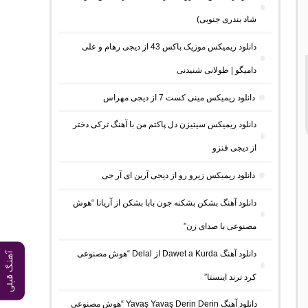
شاد بندری جنوبی)
دانلود ریمیکس موزیک باکس 43 از دیجی رهام و علی
دامیگو | طولانی شنیدنی
دانلود ریمیکس مینی کست 7 از دیجی مهراس
دانلود ریمیکس سیتیزن دل پاکتم من با آهنگ ترکی دختر
از دیجی فنزو
دانلود ریمیکس زیرو رو از دیجی آرین ای آر جی
دانلود آهنگ بشکن بشکنه جون بابا بشکن از آریانا “هوش
مصنوعی با صدای زن”
دانلود آهنگ Dawet a Kurda از Delal “هوش مصنوعی
آهنگ قبلی
کرد ترند اینستا”
دانلود آهنگ Yavaş Yavaş Derin Derin “هوش مصنوعی