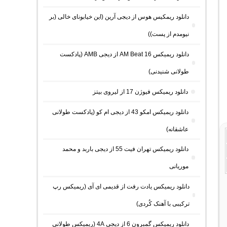
دانلود ریمکیس هوس از دیجی آرین (این خیابونای خالی (بر
نیومدم از پست))
دانلود ریمیکس AM Beat 16 از دیجی AMB (پادکست
طولانی شنیدنی)
دانلود ریمیکس فیوژن 17 از لیروی بیتز
دانلود ریمیکس امکو 43 از دیجی ام کو (پادکست طولانی
عاشقانه)
دانلود ریمیکس تهران فیت 55 از دیجی باربد و محمد
موریانی
دانلود ریمیکس یادت رفت از قدیمی ای آی (ریمیکس رپ
ترکیبی با آهنک کُردی)
دانلود ریمیکس گمبرون 6 از دیجی 4A (ریمیکس طولانی