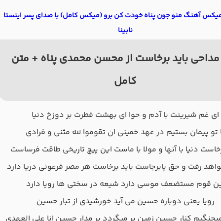
یمیکس آهنگ منو جون پناه خودت کن برو (میکس کامل) با صدای پسر اینستا
نابینا
مداحی باید برخاست از محسن محمدی پناه + متن
کامل
ای غم شیرینت با آدم و حوا ای بهشت فطرت بر دوزخ دنیا
 تو پیمان بستیم در عهد خمینی ان تقوموا لله مثنی و فرادی
رخاست دنیا با آنها و مولا با ماست این پیچ تاریخی طاقت فرساست
اهد رفت و حق پابرجاست باید برخاست هر مصر فرعونی دریا دارد
ین قوم مستضعف موسی دارد شیعه در سختی ها رویا دارد
رویا یعنی دوباره حسین می آید خورشیدی از تبار حسین
 میجنگیم کنار حسین زمین بر میگردد بر مدار حسین انا علی العهدی