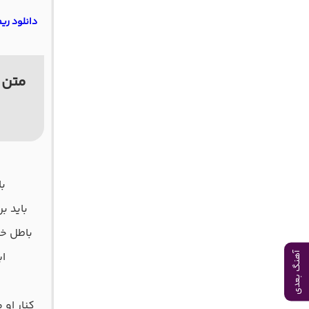
دانلود ر
متن 
با
باید ب
باطل خو
ا
آهنگ بعدی
کنار او