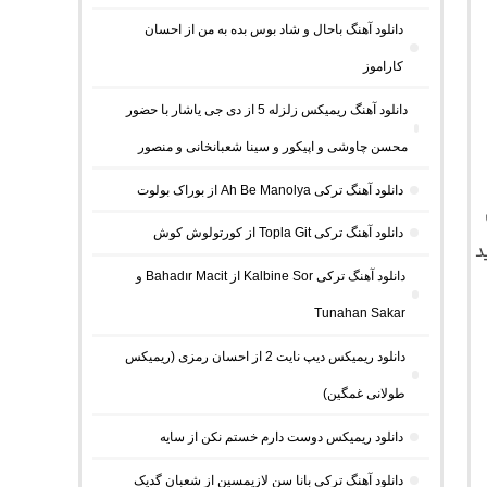
دانلود آهنگ باحال و شاد بوس بده به من از احسان
کاراموز
دانلود آهنگ ریمیکس زلزله 5 از دی جی یاشار با حضور
محسن چاوشی و اپیکور و سینا شعبانخانی و منصور
دانلود آهنگ ترکی Ah Be Manolya از بوراک بولوت
دانلود آهنگ ترکی Topla Git از کورتولوش کوش
د
دانلود آهنگ ترکی Kalbine Sor از Bahadır Macit و
Tunahan Sakar
دانلود ریمیکس دیپ نایت 2 از احسان رمزی (ریمیکس
طولانی غمگین)
دانلود ریمیکس دوست دارم خستم نکن از سایه
دانلود آهنگ ترکی بانا سن لازیمسین از شعبان گدیک