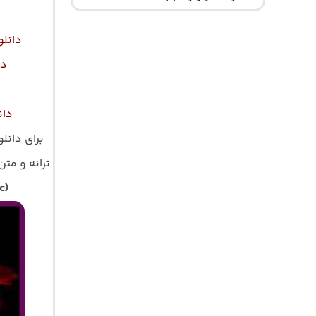
دانلو
دا
دان
برای دانل
ترانه و متن ک
c)