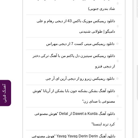
شاد بندری جنوبی)
دانلود ریمیکس موزیک باکس 43 از دیجی رهام و علی
دامیگو | طولانی شنیدنی
دانلود ریمیکس مینی کست 7 از دیجی مهراس
دانلود ریمیکس سیتیزن دل پاکتم من با آهنگ ترکی دختر
از دیجی فنزو
دانلود ریمیکس زیرو رو از دیجی آرین ای آر جی
آهنگ قبلی
دانلود آهنگ بشکن بشکنه جون بابا بشکن از آریانا “هوش
مصنوعی با صدای زن”
دانلود آهنگ Dawet a Kurda از Delal “هوش مصنوعی
کرد ترند اینستا”
دانلود آهنگ Yavaş Yavaş Derin Derin “هوش مصنوعی