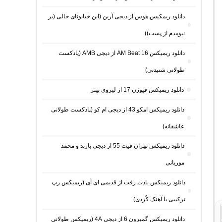
دانلود ریمکیس هوس از دیجی آرین (این خیابونای خالی (بر
نیومدم از پست))
دانلود ریمیکس AM Beat 16 از دیجی AMB (پادکست
طولانی شنیدنی)
دانلود ریمیکس فیوژن 17 از لیروی بیتز
دانلود ریمیکس امکو 43 از دیجی ام کو (پادکست طولانی
عاشقانه)
دانلود ریمیکس تهران فیت 55 از دیجی باربد و محمد
موریانی
دانلود ریمیکس یادت رفت از قدیمی ای آی (ریمیکس رپ
ترکیبی با آهنک کُردی)
دانلود ریمیکس گمبرون 6 از دیجی 4A (ریمیکس طولانی