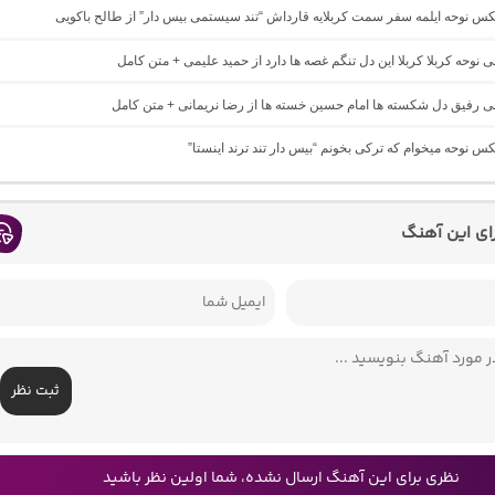
یکس نوحه ایلمه سفر سمت کربلایه قارداش “تند سیستمی بیس دار” از طالح باکویی
حی نوحه کربلا کربلا این دل تنگم غصه ها دارد از حمید علیمی + متن کامل
حی رفیق دل شکسته ها امام حسین خسته ها از رضا نریمانی + متن کامل
یکس نوحه میخوام که ترکی بخونم “بیس دار تند ترند اینستا”
رای این آهنگ
ثبت نظر
نظری برای این آهنگ ارسال نشده، شما اولین نظر باشید