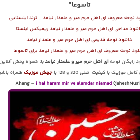
تاسوعا”
د نوحه معروف ای اهل حرم میر و علمدار نیامد _ ترند اینستایی
نلود مداحی ای اهل حرم میر و علمدار نیامد ریمیکس اینستا
دانلود نوحه قدیمی ای اهل حرم میر و علمدار نیامد
لود نوحه معروف ای اهل حرم میر و علمدار نیامد برای تاسوعا
ود رایگان نوحه
ای اهل حرم میر و علمدار نیامد
به همراه پخش آنلاین
امل موزیک با کیفیت اصلی 320 و 128 با
جهش موزیک
همراه باشی
Ahang
–
i hal haram mir ve alamdar niamad
(jaheshMusi