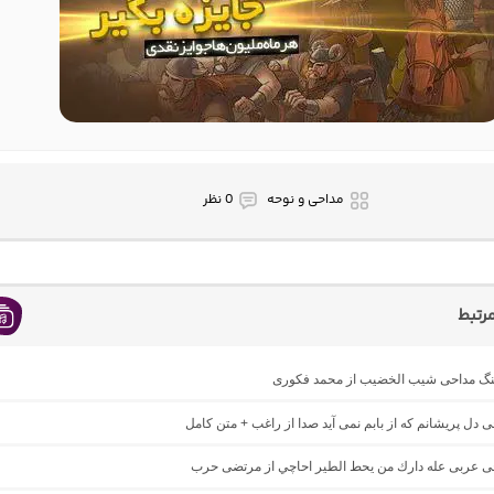
مداحی و نوحه
0 نظر
رتبط
اهنگ مداحی شیب الخضیب از محمد فکوری
حی دل پریشانم که از بابم نمی آید صدا از راغب + متن کامل
احی عربی عله دارك من يحط الطير احاچي از مرتضی حرب