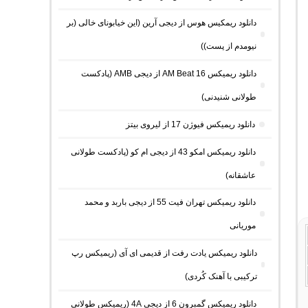
دانلود ریمکیس هوس از دیجی آرین (این خیابونای خالی (بر
نیومدم از پست))
دانلود ریمیکس AM Beat 16 از دیجی AMB (پادکست
طولانی شنیدنی)
دانلود ریمیکس فیوژن 17 از لیروی بیتز
دانلود ریمیکس امکو 43 از دیجی ام کو (پادکست طولانی
عاشقانه)
دانلود ریمیکس تهران فیت 55 از دیجی باربد و محمد
موریانی
دانلود ریمیکس یادت رفت از قدیمی ای آی (ریمیکس رپ
ترکیبی با آهنک کُردی)
دانلود ریمیکس گمبرون 6 از دیجی 4A (ریمیکس طولانی