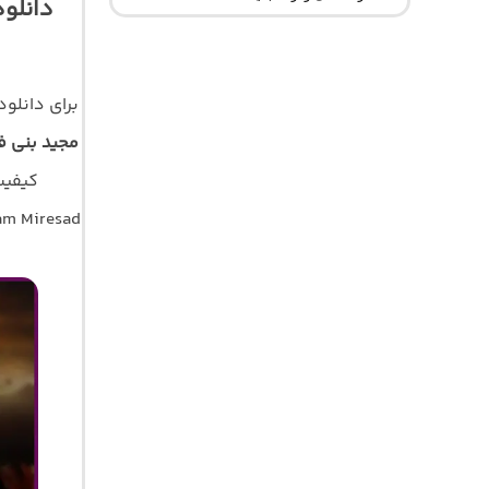
دانلود
برای دانلو
مجید بنی ف
کیفیت اصلی 320 و 128 با 
am Miresad