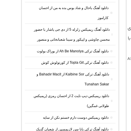
دانلود آهنگ باحال و شاد بوس بده به من از احسان
کاراموز
ی
دانلود آهنگ ریمیکس زلزله 5 از دی جی یاشار با حضور
ا
محسن چاوشی و اپیکور و سینا شعبانخانی و منصور
دانلود آهنگ ترکی Ah Be Manolya از بوراک بولوت
A
دانلود آهنگ ترکی Topla Git از کورتولوش کوش
دانلود آهنگ ترکی Kalbine Sor از Bahadır Macit و
Tunahan Sakar
دانلود ریمیکس دیپ نایت 2 از احسان رمزی (ریمیکس
طولانی غمگین)
دانلود ریمیکس دوست دارم خستم نکن از سایه
دانلود آهنگ ترکی بانا سن لازیمسین از شعبان گدیک