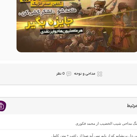
مداحی و نوحه
0 نظر
رتبط
اهنگ مداحی شیب الخضیب از محمد فکوری
حی دل پریشانم که از بابم نمی آید صدا از راغب + متن کامل