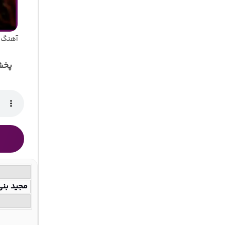
آهنگ م
پخش
مجید بنی