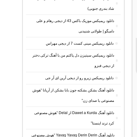
شاد بندری جنوبی)
دانلود ریمیکس موزیک باکس 43 از دیجی رهام و علی
دامیگو | طولانی شنیدنی
دانلود ریمیکس مینی کست 7 از دیجی مهراس
دانلود ریمیکس سیتیزن دل پاکتم من با آهنگ ترکی دختر
از دیجی فنزو
دانلود ریمیکس زیرو رو از دیجی آرین ای آر جی
دانلود آهنگ بشکن بشکنه جون بابا بشکن از آریانا “هوش
مصنوعی با صدای زن”
دانلود آهنگ Dawet a Kurda از Delal “هوش مصنوعی
کرد ترند اینستا”
دانلود آهنگ Yavaş Yavaş Derin Derin “هوش مصنوعی