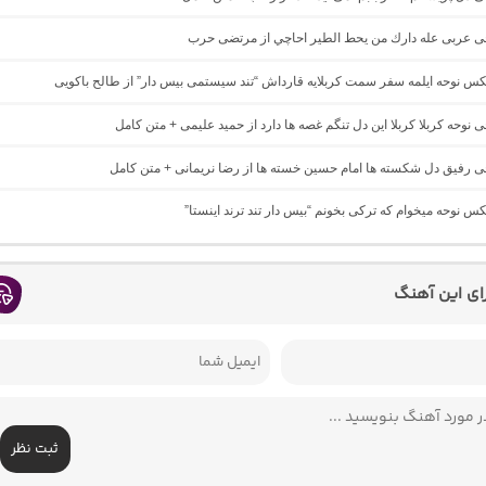
احی عربی عله دارك من يحط الطير احاچي از مرتضی حرب
یکس نوحه ایلمه سفر سمت کربلایه قارداش “تند سیستمی بیس دار” از طالح باکویی
حی نوحه کربلا کربلا این دل تنگم غصه ها دارد از حمید علیمی + متن کامل
حی رفیق دل شکسته ها امام حسین خسته ها از رضا نریمانی + متن کامل
یکس نوحه میخوام که ترکی بخونم “بیس دار تند ترند اینستا”
رای این آهنگ
ثبت نظر