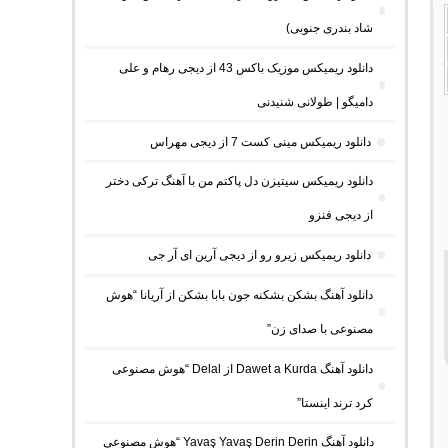
شاد بندری جنوبی)
دانلود ریمیکس موزیک باکس 43 از دیجی رهام و علی
دامیگو | طولانی شنیدنی
دانلود ریمیکس مینی کست 7 از دیجی مهراس
دانلود ریمیکس سیتیزن دل پاکتم من با آهنگ ترکی دختر
از دیجی فنزو
دانلود ریمیکس زیرو رو از دیجی آرین ای آر جی
دانلود آهنگ بشکن بشکنه جون بابا بشکن از آریانا “هوش
مصنوعی با صدای زن”
دانلود آهنگ Dawet a Kurda از Delal “هوش مصنوعی
کرد ترند اینستا”
دانلود آهنگ Yavaş Yavaş Derin Derin “هوش مصنوعی