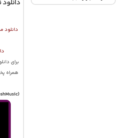
دانلود 
دانلود مد
دا
برای دانل
همراه پخش آ
eshMusic)