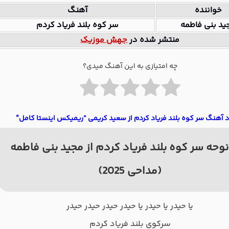
خواننده
آهنگ
ید بنی فاطمه
سر کوه بلند فریاد کردم
منتشر شده در
جهش موزیک
چه امتیازی به این آهنگ میدی؟
د آهنگ سر کوه بلند فریاد کردم از سعید کریمی “ریمیکس اینستا کامل”
وحه سر کوه بلند فریاد کردم از مجید بنی فاطمه
(مداحی 2025)
ﻳﺎ ﺣﻴﺪر ﻳﺎ ﺣﻴﺪر ﻳﺎ ﺣﻴﺪر ﺣﻴﺪر ﺣﻴﺪر ﺣﻴﺪر
ﺳﺮﻛﻮی ﺑﻠﻨﺪ ﻓﺮﻳﺎد ﻛﺮدم