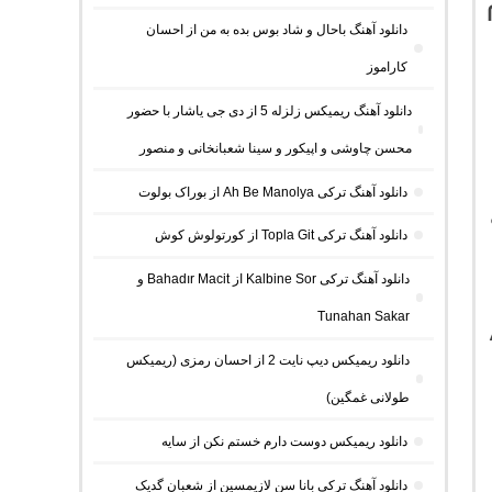
دانلود آهنگ باحال و شاد بوس بده به من از احسان
کاراموز
دانلود آهنگ ریمیکس زلزله 5 از دی جی یاشار با حضور
محسن چاوشی و اپیکور و سینا شعبانخانی و منصور
دانلود آهنگ ترکی Ah Be Manolya از بوراک بولوت
دانلود آهنگ ترکی Topla Git از کورتولوش کوش
دانلود آهنگ ترکی Kalbine Sor از Bahadır Macit و
Tunahan Sakar
دانلود ریمیکس دیپ نایت 2 از احسان رمزی (ریمیکس
طولانی غمگین)
دانلود ریمیکس دوست دارم خستم نکن از سایه
دانلود آهنگ ترکی بانا سن لازیمسین از شعبان گدیک