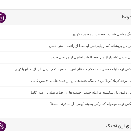
رتبط
اهنگ مداحی شیب الخضیب از محمد فکوری
حی دل پریشانم که از بابم نمی آید صدا از راغب + متن کامل
احی عربی عله دارك من يحط الطير احاچي از مرتضی حرب
یکس نوحه ایلمه سفر سمت کربلایه قارداش “تند سیستمی بیس دار” از طالح باکویی
حی نوحه کربلا کربلا این دل تنگم غصه ها دارد از حمید علیمی + متن کامل
حی رفیق دل شکسته ها امام حسین خسته ها از رضا نریمانی + متن کامل
یکس نوحه میخوام که ترکی بخونم “بیس دار تند ترند اینستا”
رای این آهنگ