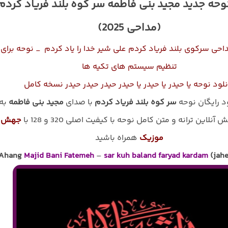
نوحه جدید مجید بنی فاطمه سر کوه بلند فریاد کردم
(مداحی 2025)
احی ﺳﺮﻛﻮی ﺑﻠﻨﺪ ﻓﺮﻳﺎد ﻛﺮدم ﻋﻠﻰ ﺷﻴﺮ ﺧﺪا را ﻳﺎد ﻛﺮدم _ نوحه برای
تنظیم سیستم های تکیه ها
نلود نوحه ﻳﺎ ﺣﻴﺪر ﻳﺎ ﺣﻴﺪر ﻳﺎ ﺣﻴﺪر ﺣﻴﺪر ﺣﻴﺪر ﺣﻴﺪر نسخه کامل
ود رایگان نوحه
سر کوه بلند فریاد کردم
با صدای
مجید بنی فاطمه
به
نلاین ترانه و متن کامل نوحه با کیفیت اصلی 320 و 128 با
جهش
موزیک
همراه باشید
Ahang
Majid Bani Fatemeh
–
sar kuh baland faryad kardam
(jah