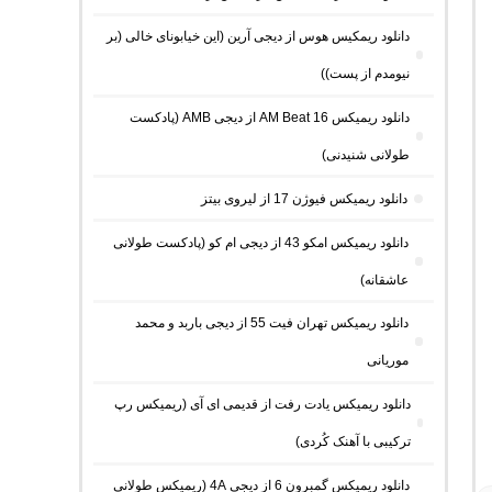
دانلود ریمکیس هوس از دیجی آرین (این خیابونای خالی (بر
نیومدم از پست))
دانلود ریمیکس AM Beat 16 از دیجی AMB (پادکست
طولانی شنیدنی)
دانلود ریمیکس فیوژن 17 از لیروی بیتز
دانلود ریمیکس امکو 43 از دیجی ام کو (پادکست طولانی
عاشقانه)
دانلود ریمیکس تهران فیت 55 از دیجی باربد و محمد
موریانی
دانلود ریمیکس یادت رفت از قدیمی ای آی (ریمیکس رپ
ترکیبی با آهنک کُردی)
دانلود ریمیکس گمبرون 6 از دیجی 4A (ریمیکس طولانی