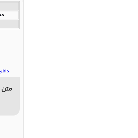
مج
دانلو
متن ن