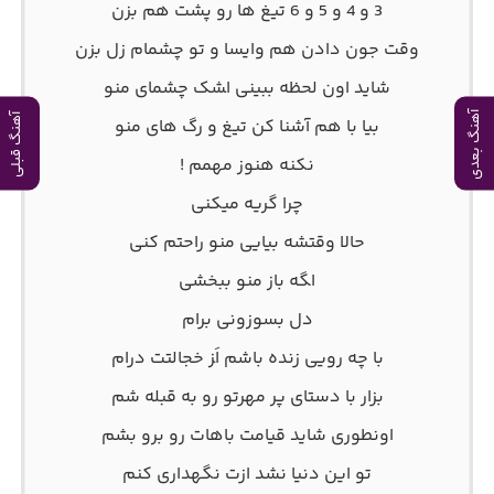
3 و 4 و 5 و 6 ﺗﻴﻎ ﻫﺎ رو ﭘﺸﺖ ﻫﻢ ﺑﺰن
وﻗﺖ ﺟﻮن دادن ﻫﻢ واﻳﺴﺎ و ﺗﻮ ﭼﺸﻤﺎم زل ﺑﺰن
ﺷﺎﻳﺪ اون ﻟﺤﻈﻪ ﺑﺒﻴﻨﻰ اﺸﮏ ﭼﺸﻤﺎی ﻣﻨﻮ
آهنگ بعدی
آهنگ قبلی
ﺑﻴﺎ ﺑﺎ ﻫﻢ آﺷﻨﺎ ﻛﻦ ﺗﻴﻎ و رگ ﻫﺎی ﻣﻨﻮ
ﻧﻜﻨﻪ ﻫﻨﻮز ﻣﻬﻤﻢ !
ﭼﺮا ﮔﺮﻳﻪ ﻣﻴﻜﻨﻰ
ﺣﺎﻟﺎ وﻗﺘﺸﻪ ﺑﻴﺎﻳﻰ ﻣﻨﻮ راﺣﺘﻢ ﻛﻨﻰ
اﮕﻪ ﺑﺎز ﻣﻨﻮ ﺑﺒﺨﺸﻰ
دل ﺑﺴﻮزوﻧﻰ ﺑﺮام
ﺑﺎ ﭼﻪ روﻳﻰ زﻧﺪه ﺑﺎﺷﻢ اَﺰ ﺧﺠﺎﻟﺘﺖ درام
ﺑﺰار ﺑﺎ دﺳﺘﺎی ﭘﺮ ﻣﻬﺮﺗﻮ رو ﺑﻪ ﻗﺒﻠﻪ ﺷﻢ
اوﻧﻄﻮری ﺷﺎﻳﺪ ﻗﻴﺎﻣﺖ ﺑﺎﻫﺎت رو ﺑﺮو ﺑﺸﻢ
ﺗﻮ اﻳﻦ دﻧﻴﺎ ﻧﺸﺪ ازت ﻧﮕﻬﺪاری ﻛﻨﻢ