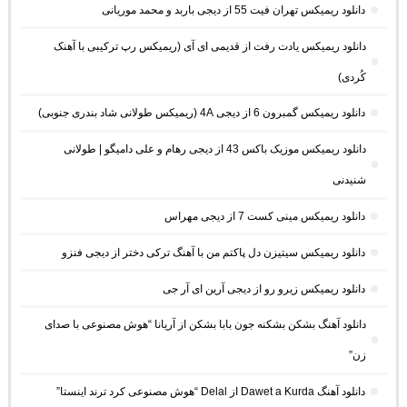
دانلود ریمیکس تهران فیت 55 از دیجی باربد و محمد موریانی
دانلود ریمیکس یادت رفت از قدیمی ای آی (ریمیکس رپ ترکیبی با آهنک
کُردی)
دانلود ریمیکس گمبرون 6 از دیجی 4A (ریمیکس طولانی شاد بندری جنوبی)
دانلود ریمیکس موزیک باکس 43 از دیجی رهام و علی دامیگو | طولانی
شنیدنی
دانلود ریمیکس مینی کست 7 از دیجی مهراس
دانلود ریمیکس سیتیزن دل پاکتم من با آهنگ ترکی دختر از دیجی فنزو
دانلود ریمیکس زیرو رو از دیجی آرین ای آر جی
دانلود آهنگ بشکن بشکنه جون بابا بشکن از آریانا “هوش مصنوعی با صدای
زن”
دانلود آهنگ Dawet a Kurda از Delal “هوش مصنوعی کرد ترند اینستا”