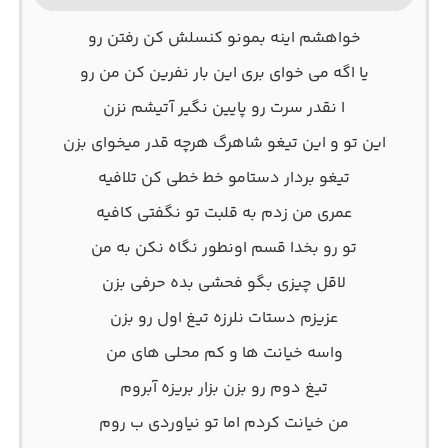
ﺧﻮاﻫﺸﻢ اﻳﻨﻪ ﺑﻤﻮﻧﻮ ﻛﻨﺴﻠﺶ ﻛﻦ رﻓﺘﻦ رو
ﻳﺎ اﮔﻪ ﻣﻰ ﺧﻮاى ﺑﺮى اﻳﻦ ﺑﺎر ﻧﻔﺮﻳﻦ ﻛﻦ ﻣﻦ رو
ا ﻧﻘﺪر ﺳﺮت رو ﭘﺎﻳﻴﻦ ﻧﮕﻴﺮ آﺗﻴﺸﻢ ﻧﺰن
اﻳﻦ ﺗﻮ و اﻳﻦ ﺗﻴﻐﻮ ﺷﺎﻫﺮگ ﻫﺮﭼﻪ ﻗﺪر ﻣﻴﺨﻮاى ﺑﺰن
ﺗﻴﻐﻮ ﺑﺮدار دﺳﺘﺎﻣﻮ ﺧﻄ ﺧﻄﻰ ﻛﻦ ﺗﻠﺎﻓﻴﻪ
ﻋﻤﺮی ﻣﻦ زدم ﺑﻪ ﻗﻠﺒﺖ ﺗﻮ ﻧﮕﻔﺘﻰ ﻛﺎﻓﻴﻪ
ﺗﻮ رو ﺑﺨﺪا ﻗﺴﻢ اوﻧﻄﻮر ﻧﮕﺎه ﻧﻜﻦ ﺑﻪ ﻣﻦ
ﻟﺎﻗﻞ ﭼﻴﺰی ﺑﮕﻮ ﻓﺤﺸﻰ ﺑﺪه ﺣﺮﻓﻰ ﺑﺰن
ﻋﺰﻳﺰم دﺳﺘﺎت ﻧﻠﺮزه ﺗﻴﻎ اول رو ﺑﺰن
واﺳﻪ ﺧﻴﺎﻧﺖ ﻫﺎ و ﻛﻢ ﻣﺤﻠﻰ ﻫﺎی ﻣﻦ
ﺗﻴﻎ دوم رو ﺑﺰن ﺑﺰار ﺑﺮﻳﺰه آﺑﺮوم
ﻣﻦ ﺧﻴﺎﻧﺖ ﻛﺮدم اﻣﺎ ﺗﻮ ﻧﻴﺎوردی ب روم