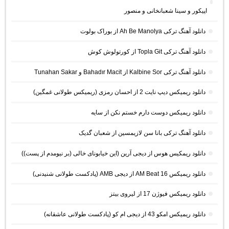
اپیکور و سینا شعبانخانی و منصور
دانلود آهنگ ترکی Ah Be Manolya از بوراک بولوت
دانلود آهنگ ترکی Topla Git از کورتولوش کوش
دانلود آهنگ ترکی Kalbine Sor از Bahadır Macit و Tunahan Sakar
دانلود ریمیکس دیپ نایت 2 از احسان رمزی (ریمیکس طولانی غمگین)
دانلود ریمیکس دوست دارم خستم نکن از سایه
دانلود آهنگ ترکی بانا سن لازیمسین از شعبان گدیک
دانلود ریمکیس هوس از دیجی آرین (این خیابونای خالی (بر نیومدم از پست))
دانلود ریمیکس AM Beat 16 از دیجی AMB (پادکست طولانی شنیدنی)
دانلود ریمیکس فیوژن 17 از لیروی بیتز
دانلود ریمیکس امکو 43 از دیجی ام کو (پادکست طولانی عاشقانه)