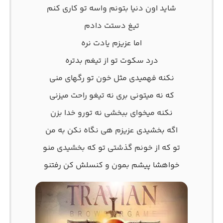
ﺷﺎﻳﺪ اون دﻧﻴﺎ ﺑﺘﻮﻧﻢ واﺳﻪ ﺗﻮ ﻛﺎری ﻛﻨﻢ
ﺗﻴﻎ دﺳﺘﺖ دادم
اﻣﺎ ﻋﺰﻳﺰم ﻳﺎدت ﻧﺮه
درد ﺳﻜﻮت ﺗﻮ از ﺗﻴﻐﻢ ﺑﺪﺗﺮه
ﻧﻜﻨﻪ ﻓﻬﻤﻴﺪی ﻣﺜﻞ ﺧﻮن ﺗﻮ رﮔﻬﺎی ﻣﻨﻰ
ﻛﻪ ﻧﻪ ﻣﻴﺘﻮﻧﻰ ﺑﺮی ﻧﻪ ﺗﻴﻐﻮ راﺣﺖ ﻣﻴﺰﻧﻰ
ﻧﻜﻨﻪ ﻣﻴﺨﻮای ﺑﺒﺨﺸﻰ ﻧﻪ ﺗﻮرو ﺧﺪا ﺑﺰن
اﮔﻪ ﺑﺨﺸﻴﺪی ﻋﺰﻳﺰم ﻫﻰ ﻧﮕﺎه ﻧﻜﻦ ﺑﻪ ﻣﻦ
ﺗﻮ ﻛﻪ از ﺧﻮﻧﻢ ﮔﺬﺷﺘﻰ ﺗﻮ ﻛﻪ ﺑﺨﺸﻴﺪی ﻣﻨﻮ
ﺧﻮاﻫﺸﺎ ﭘﻴﺸﻢ ﺑﻤﻮن و ﻛﻨﺴﻠﺶ ﻛﻦ رﻓﺘﻨﻮ