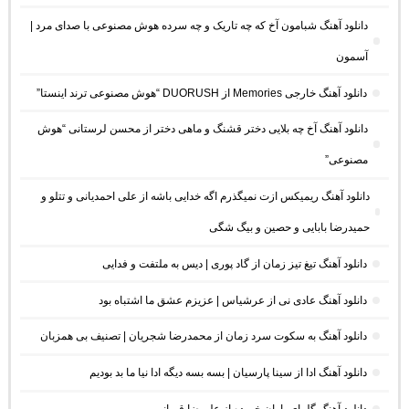
دانلود آهنگ شبامون آخ که چه تاریک و چه سرده هوش مصنوعی با صدای مرد |
آسمون
دانلود آهنگ خارجی Memories از DUORUSH “هوش مصنوعی ترند اینستا”
دانلود آهنگ آخ چه بلایی دختر قشنگ و ماهی دختر از محسن لرستانی “هوش
مصنوعی”
دانلود آهنگ ریمیکس ازت نمیگذرم اگه خدایی باشه از علی احمدیانی و تتلو و
حمیدرضا بابایی و حصین و بیگ شگی
دانلود آهنگ تیغ تیز زمان از گاد پوری | دیس به ملتفت و فدایی
دانلود آهنگ عادی نی از عرشیاس | عزیزم عشق ما اشتباه بود
دانلود آهنگ به سکوت سرد زمان از محمدرضا شجریان | تصنیف بی همزبان
دانلود آهنگ ادا از سینا پارسیان | بسه بسه دیگه ادا نیا ما بد بودیم