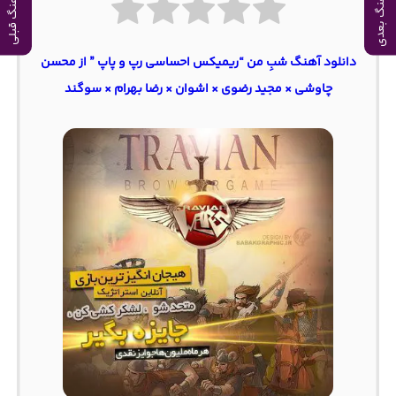
آهنگ بعدی
آهنگ قبلی
دانلود آهنگ شبِ من “ریمیکس احساسی رپ و پاپ ” از محسن
چاوشی × مجید رضوی × اشوان × رضا بهرام × سوگند