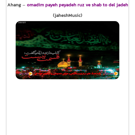
Ahang
–
omadim payeh peyadeh ruz ve shab to del jadeh
(jaheshMusic)