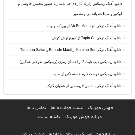
دانلود آهنگ ریمیکس زلزله 5 از دی جی یاشار با حضور محسن چاوشی و
اپیکور و سینا شعبانخانی و منصور
دانلود آهنگ ترکی Ah Be Manolya از بوراک بولوت
دانلود آهنگ ترکی Topla Git از کورتولوش کوش
دانلود آهنگ ترکی Kalbine Sor از Bahadır Macit و Tunahan Sakar
دانلود ریمیکس دیپ نایت 2 از احسان رمزی (ریمیکس طولانی غمگین)
دانلود ریمیکس دوست دارم خستم نکن از سایه
دانلود آهنگ ترکی بانا سن لازیمسین از شعبان گدیک
جهش موزیک
لیست خواننده ها
تماس با ما
درباره جهش موزیک
نقشه سایت
رسانه جهش موزیک در ستاد ساماندهی ثبت می باشد.