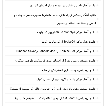
دانلود آهنگ باحال و شاد بوس بده به من از احسان کاراموز
دانلود آهنگ ریمیکس زلزله 5 از دی جی یاشار با حضور محسن چاوشی و
اپیکور و سینا شعبانخانی و منصور
دانلود آهنگ ترکی Ah Be Manolya از بوراک بولوت
دانلود آهنگ ترکی Topla Git از کورتولوش کوش
دانلود آهنگ ترکی Kalbine Sor از Bahadır Macit و Tunahan Sakar
دانلود ریمیکس دیپ نایت 2 از احسان رمزی (ریمیکس طولانی غمگین)
دانلود ریمیکس دوست دارم خستم نکن از سایه
دانلود آهنگ ترکی بانا سن لازیمسین از شعبان گدیک
دانلود ریمکیس هوس از دیجی آرین (این خیابونای خالی (بر نیومدم از پست))
دانلود ریمیکس AM Beat 16 از دیجی AMB (پادکست طولانی شنیدنی)