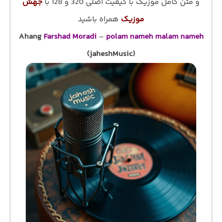
و متن کامل موزیک با کیفیت اصلی 320 و 128 با
جهش
موزیک
همراه باشید
Ahang
Farshad Moradi
–
polam nameh malam nameh
(jaheshMusic)