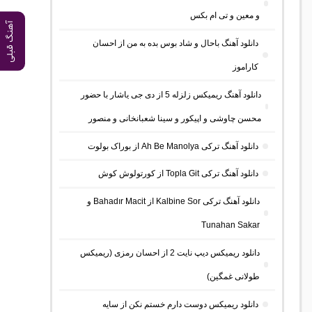
و معین و تی ام بکس
آهنگ قبلی
دانلود آهنگ باحال و شاد بوس بده به من از احسان
کاراموز
دانلود آهنگ ریمیکس زلزله 5 از دی جی یاشار با حضور
محسن چاوشی و اپیکور و سینا شعبانخانی و منصور
دانلود آهنگ ترکی Ah Be Manolya از بوراک بولوت
دانلود آهنگ ترکی Topla Git از کورتولوش کوش
دانلود آهنگ ترکی Kalbine Sor از Bahadır Macit و
Tunahan Sakar
دانلود ریمیکس دیپ نایت 2 از احسان رمزی (ریمیکس
طولانی غمگین)
دانلود ریمیکس دوست دارم خستم نکن از سایه