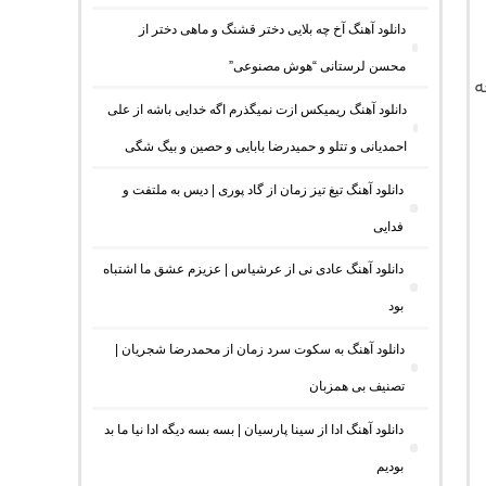
دانلود آهنگ آخ چه بلایی دختر قشنگ و ماهی دختر از
محسن لرستانی “هوش مصنوعی”
ه
دانلود آهنگ ریمیکس ازت نمیگذرم اگه خدایی باشه از علی
احمدیانی و تتلو و حمیدرضا بابایی و حصین و بیگ شگی
دانلود آهنگ تیغ تیز زمان از گاد پوری | دیس به ملتفت و
فدایی
دانلود آهنگ عادی نی از عرشیاس | عزیزم عشق ما اشتباه
بود
دانلود آهنگ به سکوت سرد زمان از محمدرضا شجریان |
تصنیف بی همزبان
دانلود آهنگ ادا از سینا پارسیان | بسه بسه دیگه ادا نیا ما بد
بودیم