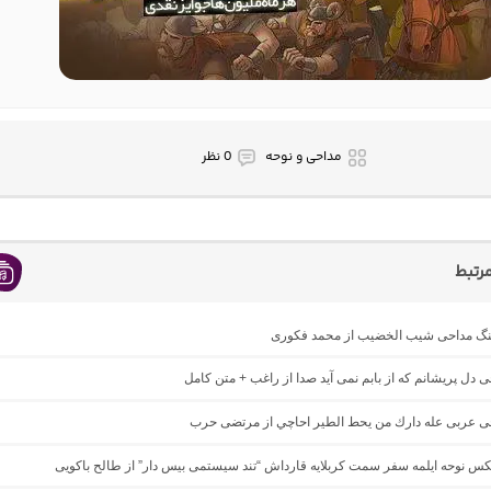
مداحی و نوحه
0 نظر
رتبط
اهنگ مداحی شیب الخضیب از محمد فکوری
حی دل پریشانم که از بابم نمی آید صدا از راغب + متن کامل
احی عربی عله دارك من يحط الطير احاچي از مرتضی حرب
یکس نوحه ایلمه سفر سمت کربلایه قارداش “تند سیستمی بیس دار” از طالح باکویی