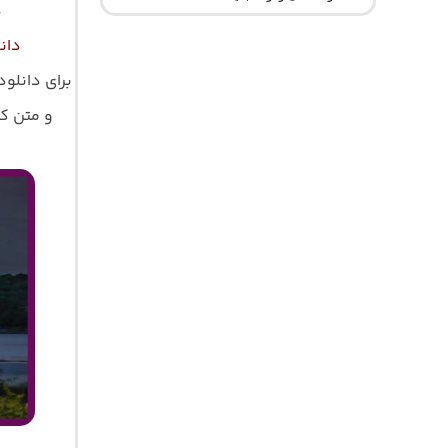
د
دان
برای دانلود
و متن کامل