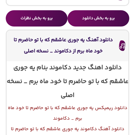
برو به بخش دانلود
برو به بخش نظرات
دانلود آهنگ ﻳﻪ ﺟﻮری ﻋﺎﺷﻘﻢ ﻛﻪ ﺑﺎ ﺗﻮ ﺣﺎﺿﺮم ﺗﺎ
ﺧﻮد ﻣﺎه ﺑﺮم از دکاموند _ نسخه اصلی
دانلود اهنگ جدید دکاموند بنام ﻳﻪ ﺟﻮری
ﻋﺎﺷﻘﻢ ﻛﻪ ﺑﺎ ﺗﻮ ﺣﺎﺿﺮم ﺗﺎ ﺧﻮد ﻣﺎه ﺑﺮم _ نسخه
اصلی
دانلود ریمیکس ﻳﻪ ﺟﻮری ﻋﺎﺷﻘﻢ ﻛﻪ ﺑﺎ ﺗﻮ ﺣﺎﺿﺮم ﺗﺎ ﺧﻮد ﻣﺎه
ﺑﺮم _ دکاموند
دانلود آهنگ دکاموند ﻳﻪ ﺟﻮری ﻋﺎﺷﻘﻢ ﻛﻪ ﺑﺎ ﺗﻮ ﺣﺎﺿﺮم ﺗﺎ