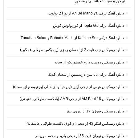
اپیکور و سینا شعبانخانی و منصور
دانلود آهنگ ترکی Ah Be Manolya از بوراک بولوت
دانلود آهنگ ترکی Topla Git از کورتولوش کوش
دانلود آهنگ ترکی Kalbine Sor از Bahadır Macit و Tunahan Sakar
دانلود ریمیکس دیپ نایت 2 از احسان رمزی (ریمیکس طولانی غمگین)
دانلود ریمیکس دوست دارم خستم نکن از سایه
دانلود آهنگ ترکی بانا سن لازیمسین از شعبان گدیک
دانلود ریمکیس هوس از دیجی آرین (این خیابونای خالی (بر نیومدم از پست))
دانلود ریمیکس AM Beat 16 از دیجی AMB (پادکست طولانی شنیدنی)
دانلود ریمیکس فیوژن 17 از لیروی بیتز
دانلود ریمیکس امکو 43 از دیجی ام کو (پادکست طولانی عاشقانه)
دانلود ریمیکس تهران فیت 55 از دیجی باربد و محمد موریانی