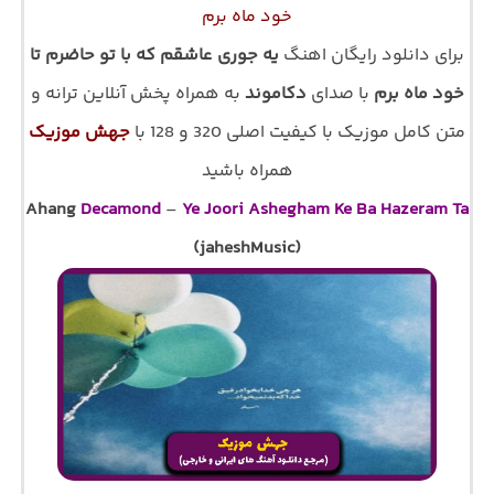
ﺧﻮد ﻣﺎه ﺑﺮم
برای دانلود رایگان اهنگ
ﻳﻪ ﺟﻮری ﻋﺎﺷﻘﻢ ﻛﻪ ﺑﺎ ﺗﻮ ﺣﺎﺿﺮم ﺗﺎ
ﺧﻮد ﻣﺎه ﺑﺮم
با صدای
دکاموند
به همراه پخش آنلاین ترانه و
متن کامل موزیک با کیفیت اصلی 320 و 128 با
جهش موزیک
همراه باشید
Ahang
Decamond
–
Ye Joori Ashegham Ke Ba Hazeram Ta
(jaheshMusic)