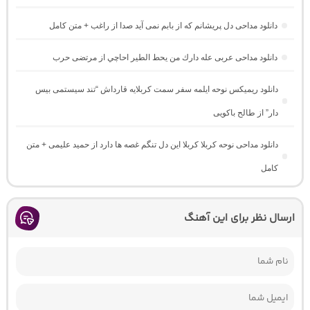
دانلود مداحی دل پریشانم که از بابم نمی آید صدا از راغب + متن کامل
دانلود مداحی عربی عله دارك من يحط الطير احاچي از مرتضی حرب
دانلود ریمیکس نوحه ایلمه سفر سمت کربلایه قارداش “تند سیستمی بیس
دار” از طالح باکویی
دانلود مداحی نوحه کربلا کربلا این دل تنگم غصه ها دارد از حمید علیمی + متن
کامل
ارسال نظر برای این آهنگ