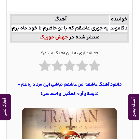
خواننده
آهنگ
دکاموند
ﻳﻪ ﺟﻮری ﻋﺎﺷﻘﻢ ﻛﻪ ﺑﺎ ﺗﻮ ﺣﺎﺿﺮم ﺗﺎ ﺧﻮد ﻣﺎه ﺑﺮم
منتشر شده در
جهش موزیک
چه امتیازی به این آهنگ میدی؟
دانلود آهنگ عاشقم من عاشقم نباشی این مرد داره غم –
(دیسلاو آرام غمگین و احساسی)
آهنگ بعدی
آهنگ قبلی