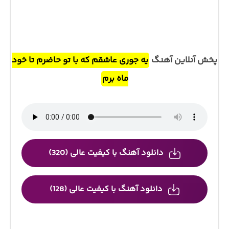
پخش آنلاین آهنگ
ﻳﻪ ﺟﻮری ﻋﺎﺷﻘﻢ ﻛﻪ ﺑﺎ ﺗﻮ ﺣﺎﺿﺮم ﺗﺎ ﺧﻮد
ﻣﺎه ﺑﺮم
دانلود آهنگ با کیفیت عالی (320)
دانلود آهنگ با کیفیت عالی (128)